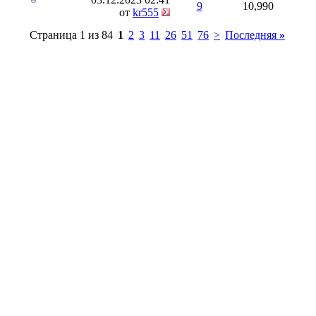
9
10,990
от
kr555
Страница 1 из 84
1
2
3
11
26
51
76
>
Последняя
»