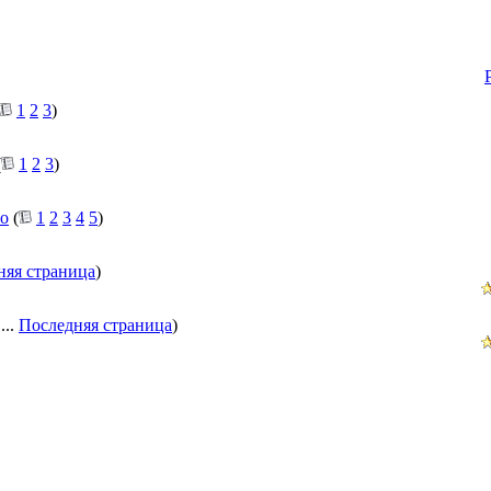
1
2
3
)
(
1
2
3
)
го
(
1
2
3
4
5
)
няя страница
)
...
Последняя страница
)