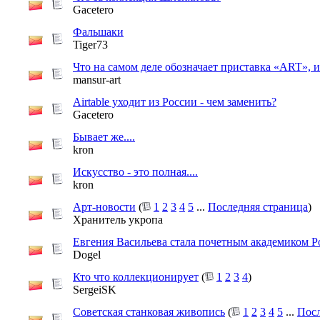
Gacetero
Фальшаки
Tiger73
Что на самом деле обозначает приставка «ART», 
mansur-art
Airtable уходит из России - чем заменить?
Gacetero
Бывает же....
kron
Искусство - это полная....
kron
Арт-новости
(
1
2
3
4
5
...
Последняя страница
)
Хранитель укропа
Евгения Васильева стала почетным академиком Ро
Dogel
Кто что коллекционирует
(
1
2
3
4
)
SergeiSK
Советская станковая живопись
(
1
2
3
4
5
...
Посл