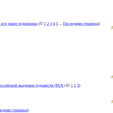
и кто такие художники
(
1
2
3
4
5
...
Последняя страница
)
ссийской академии художеств (РАХ)
(
1
2
3
)
едняя страница
)