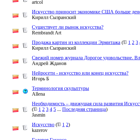
artcol
Искусство приносит экономике США больше денег
Кирилл Сызранский
Существует ли рынок искусства?
Rembrandt Art
Продажа картин из коллекции Эрмитажа
(
1
2
3
Кирилл Сызранский
Свежий номер журнала Дорогое удовольствие. В
Андрей Жданов
Нейросети - искусство или конец искусства?
Игорь Б
Терминология скульптуры
Allena
Необходимость – движущая сила развития Искусст
(
1
2
3
4
5
...
Последняя страница
)
Jasmin
Искусство
(
1
2
)
kazerov
Галерея Гэккосо