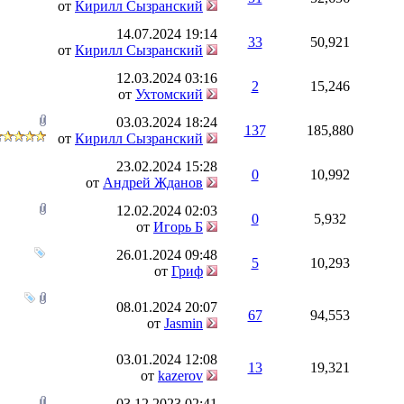
от
Кирилл Сызранский
14.07.2024
19:14
33
50,921
от
Кирилл Сызранский
12.03.2024
03:16
2
15,246
от
Ухтомский
03.03.2024
18:24
137
185,880
от
Кирилл Сызранский
23.02.2024
15:28
0
10,992
от
Андрей Жданов
12.02.2024
02:03
0
5,932
от
Игорь Б
26.01.2024
09:48
5
10,293
от
Гриф
08.01.2024
20:07
67
94,553
от
Jasmin
03.01.2024
12:08
13
19,321
от
kazerov
03.12.2023
02:41