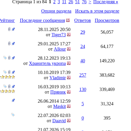
Страница 1 из 84
1
2
3
11
26
51
76
>
Последняя
»
Опции раздела
Искать в этом разделе
Рейтинг
Последние сообщения
Ответов
Просмотров
28.11.2025
20:50
29
56,057
от
Tiger73
29.01.2025
17:27
24
64,177
от
Allour
28.12.2023
19:13
40
149,220
от
Хранитель укропа
10.10.2019
17:39
257
383,682
от
Vladimir
16.03.2019
10:13
130
339,469
от
Пряник
26.06.2014
12:59
5
31,324
от
Maskit
22.07.2026
02:03
0
395
от
Daavid
21.07.2026
15:19