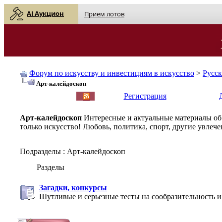
AI Аукцион
Прием лотов
Форум по искусству и инвестициям в искусство
>
Русс
Арт-калейдоскоп
English
| Русский
Регистрация
Арт-калейдоскоп
Интересные и актуальные материалы об 
только искусство! Любовь, политика, спорт, другие увлече
Подразделы
: Арт-калейдоскоп
Разделы
Загадки, конкурсы
Шутливые и серьезные тесты на сообразительность и