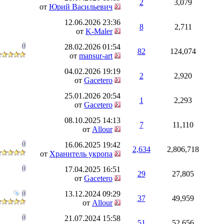
2
3,079
от
Юрий Васильевич
12.06.2026
23:36
8
2,711
от
K-Maler
28.02.2026
01:54
82
124,074
от
mansur-art
04.02.2026
19:19
2
2,920
от
Gacetero
25.01.2026
20:54
1
2,293
от
Gacetero
08.10.2025
14:13
7
11,110
от
Allour
16.06.2025
19:42
2,634
2,806,718
от
Хранитель укропа
17.04.2025
16:51
29
27,805
от
Gacetero
13.12.2024
09:29
37
49,959
от
Allour
21.07.2024
15:58
51
52,656