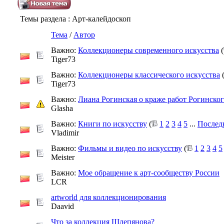
Темы раздела
: Арт-калейдоскоп
Тема
/
Автор
Важно:
Коллекционеры современного искусства
(
Tiger73
Важно:
Коллекционеры классического искусства
Tiger73
Важно:
Лиана Рогинская о краже работ Рогинско
Glasha
Важно:
Книги по искусству
(
1
2
3
4
5
...
Послед
Vladimir
Важно:
Фильмы и видео по искусству
(
1
2
3
4
5
Meister
Важно:
Мое обращение к арт-сообществу России
LCR
artworld для коллекционирования
Daavid
Что за коллекция Шлепянова?