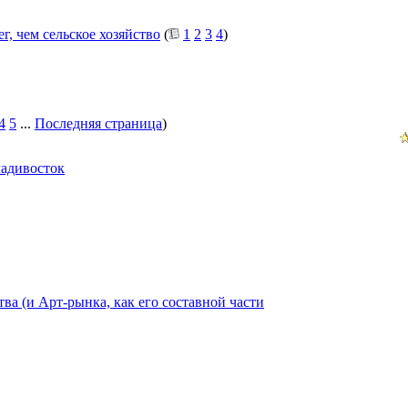
, чем сельское хозяйство
(
1
2
3
4
)
4
5
...
Последняя страница
)
ладивосток
ва (и Арт-рынка, как его составной части