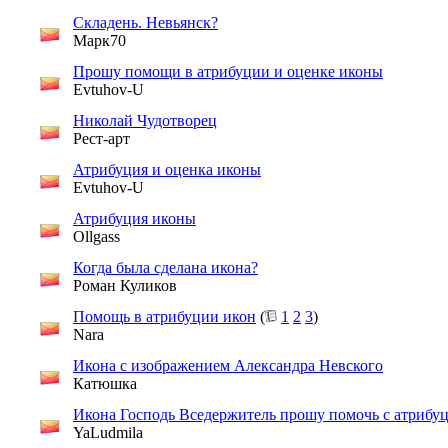
Складень. Невьянск?
Марк70
Прошу помощи в атрибуции и оценке иконы
Evtuhov-U
Николай Чудотворец
Рест-арт
Атрибуция и оценка иконы
Evtuhov-U
Атрибуция иконы
Ollgass
Когда была сделана икона?
Роман Куликов
Помощь в атрибуции икон
(
1
2
3
)
Nara
Икона с изображением Александра Невского
Катюшка
Икона Господь Вседержитель прошу помочь с атрибу
YaLudmila