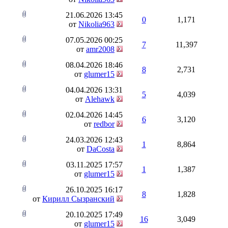
21.06.2026
13:45
0
1,171
от
Nikolia963
07.05.2026
00:25
7
11,397
от
amr2008
08.04.2026
18:46
8
2,731
от
glumer15
04.04.2026
13:31
5
4,039
от
Alehawk
02.04.2026
14:45
6
3,120
от
redbor
24.03.2026
12:43
1
8,864
от
DaCosta
03.11.2025
17:57
1
1,387
от
glumer15
26.10.2025
16:17
8
1,828
от
Кирилл Сызранский
20.10.2025
17:49
16
3,049
от
glumer15