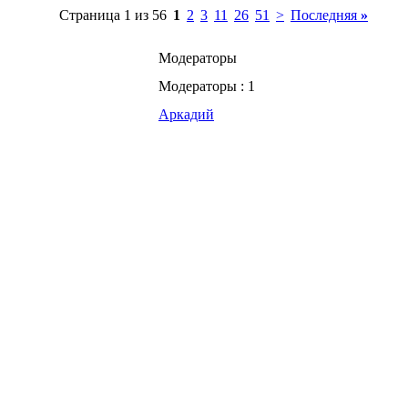
Страница 1 из 56
1
2
3
11
26
51
>
Последняя
»
Модераторы
Модераторы : 1
Аркадий