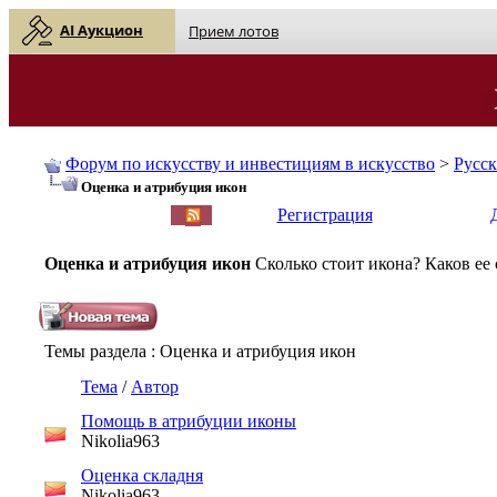
AI Аукцион
Прием лотов
Форум по искусству и инвестициям в искусство
>
Русс
Оценка и атрибуция икон
English
| Русский
Регистрация
Оценка и атрибуция икон
Сколько стоит икона? Каков ее
Темы раздела
: Оценка и атрибуция икон
Тема
/
Автор
Помощь в атрибуции иконы
Nikolia963
Оценка складня
Nikolia963