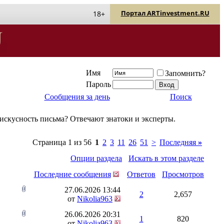
Портал ARTinvestment.RU
18+
Имя
Запомнить?
Пароль
Сообщения за день
Поиск
 искусность письма? Отвечают знатоки и эксперты.
Страница 1 из 56
1
2
3
11
26
51
>
Последняя
»
Опции раздела
Искать в этом разделе
Последние сообщения
Ответов
Просмотров
27.06.2026
13:44
2
2,657
от
Nikolia963
26.06.2026
20:31
1
820
от
Nikolia963