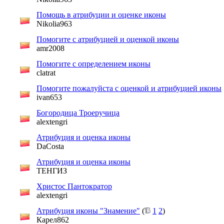
Помощь в атрибуции и оценке иконы
Nikolia963
Помогите с атрибуцией и оценкой иконы
amr2008
Помогите с определением иконы
clatrat
Помогите пожалуйста с оценкой и атрибуцией иконы
ivan653
Богородица Троеручица
alextengri
Атрибуция и оценка иконы
DaCosta
Атрибуция и оценка иконы
ТЕНГИЗ
Христос Пантократор
alextengri
Атрибуция иконы "Знамение"
(
1
2
)
Карел862