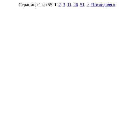
Страница 1 из 55
1
2
3
11
26
51
>
Последняя
»