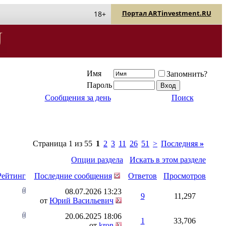
Портал ARTinvestment.RU
18+
Имя
Запомнить?
Пароль
Сообщения за день
Поиск
Страница 1 из 55
1
2
3
11
26
51
>
Последняя
»
Опции раздела
Искать в этом разделе
Рейтинг
Последние сообщения
Ответов
Просмотров
08.07.2026
13:23
9
11,297
от
Юрий Васильевич
20.06.2025
18:06
1
33,706
от
kron