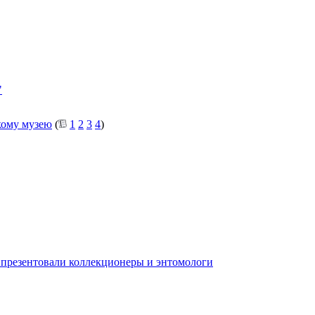
"
кому музею
(
1
2
3
4
)
презентовали коллекционеры и энтомологи