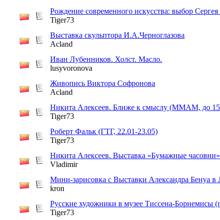
Рождение современного искусства: выбор Серге
Tiger73
Выставка скульптора И.А.Черноглазова
Acland
Иван Лубенников. Холст. Масло.
lusyvoronova
Живопись Виктора Софронова
Acland
Никита Алексеев. Ближе к смыслу (ММАМ, до 15
Tiger73
Роберт Фальк (ГТГ, 22.01-23.05)
Tiger73
Никита Алексеев. Выставка «Бумажные часовни»
Vladimir
Мини-зарисовка с Выставки Александра Бенуа в
kron
Русские художники в музее Тиссена-Борнемисы (
Tiger73