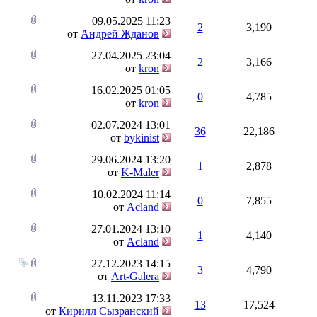
09.05.2025
11:23
2
3,190
от
Андрей Жданов
27.04.2025
23:04
2
3,166
от
kron
16.02.2025
01:05
0
4,785
от
kron
02.07.2024
13:01
36
22,186
от
bykinist
29.06.2024
13:20
1
2,878
от
K-Maler
10.02.2024
11:14
0
7,855
от
Acland
27.01.2024
13:10
1
4,140
от
Acland
27.12.2023
14:15
3
4,790
от
Art-Galera
13.11.2023
17:33
13
17,524
от
Кирилл Сызранский