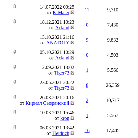
14.07.2022
00:25
11
9,710
от
K-Maler
18.12.2021
10:23
0
7,430
от
Acland
13.10.2021
21:16
9
9,832
от
ANATOLY
05.10.2021
10:29
0
4,503
от
Acland
12.09.2021
13:02
1
5,566
от
Tiger73
23.05.2021
20:22
8
26,359
от
Tiger73
26.03.2021
20:16
2
10,717
от
Кирилл Сызранский
10.03.2021
15:46
1
5,567
от
kron
06.03.2021
13:42
16
17,405
от
Heidrich