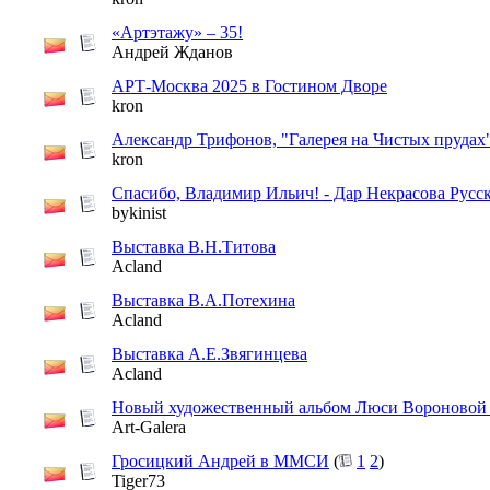
«Артэтажу» – 35!
Андрей Жданов
АРТ-Москва 2025 в Гостином Дворе
kron
Александр Трифонов, "Галерея на Чистых прудах
kron
Спасибо, Владимир Ильич! - Дар Некрасова Русс
bykinist
Выставка В.Н.Титова
Acland
Выставка В.А.Потехина
Acland
Выставка А.Е.Звягинцева
Acland
Новый художественный альбом Люси Вороновой 
Art-Galera
Гросицкий Андрей в ММСИ
(
1
2
)
Tiger73