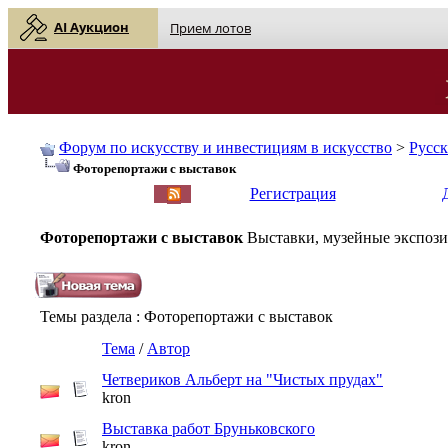
AI Аукцион
Прием лотов
Форум по искусству и инвестициям в искусство
>
Русс
Фоторепортажи с выставок
English
| Русский
Регистрация
Фоторепортажи с выставок
Выставки, музейные экспози
Темы раздела
: Фоторепортажи с выставок
Тема
/
Автор
Четвериков Альберт на "Чистых прудах"
kron
Выставка работ Бруньковского
kron