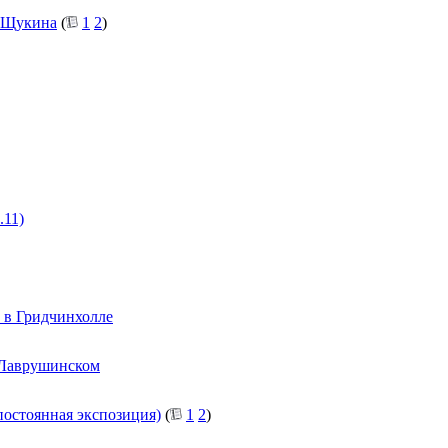
я Щукина
(
1
2
)
.11)
 в Гридчинхолле
 Лаврушинском
постоянная экспозиция)
(
1
2
)