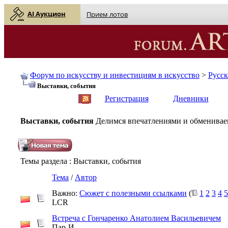
AI Аукцион
Прием лотов
Форум по искусству и инвестициям в искусство
>
Русс
Выставки, события
English
| Русский
Регистрация
Дневники
Выставки, события
Делимся впечатлениями и обмениваем
Темы раздела
: Выставки, события
Тема
/
Автор
Важно:
Сюжет с полезными ссылками
(
1
2
3
4
5
LCR
Встреча с Гончаренко Анатолием Васильевичем
Пар-И