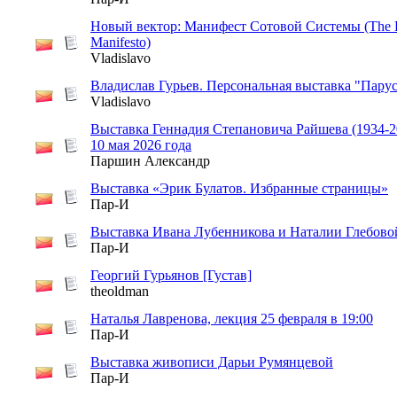
Новый вектор: Манифест Сотовой Системы (The
Manifesto)
Vladislavo
Владислав Гурьев. Персональная выставка "Пару
Vladislavo
Выставка Геннадия Степановича Райшева (1934-20
10 мая 2026 года
Паршин Александр
Выставка «Эрик Булатов. Избранные страницы»
Пар-И
Выставка Ивана Лубенникова и Наталии Глебово
Пар-И
Георгий Гурьянов [Густав]
theoldman
Наталья Лавренова, лекция 25 февраля в 19:00
Пар-И
Выставка живописи Дарьи Румянцевой
Пар-И