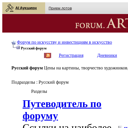
AI Аукцион
Прием лотов
Форум по искусству и инвестициям в искусство
Русский форум
English
| Русский
Регистрация
Дневники
Русский форум
Цены на картины, творчество художников,
Подразделы
: Русский форум
Разделы
Путеводитель по
форуму
Ссылки на наиболее