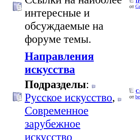
П
от
Gr
интересные и
обсуждаемые на
форуме темы.
Направления
искусства
Подразделы
:
C
Русское искусство
,
от
be
Современное
зарубежное
искусство