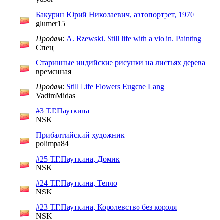
Бакурин Юрий Николаевич, автопортрет, 1970
glumer15
Продам
:
A. Rzewski. Still life with a violin. Painting
Спец
Старинные индийские рисунки на листьях дерева
временная
Продам
:
Still Life Flowers Eugene Lang
VadimMidas
#3 Т.Г.Пауткина
NSK
Прибалтийский художник
polimpa84
#25 Т.Г.Пауткина, Домик
NSK
#24 Т.Г.Пауткина, Тепло
NSK
#23 Т.Г.Пауткина, Королевство без короля
NSK