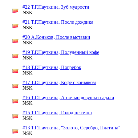
#22 Т.Г.Пауткина, Зуб мудрости
NSK
#21 Т.Г.Пауткина, После дождика
NSK
#20 А.Коньков, После выставки
NSK
#19 Т.Г.Пауткина, Полуденный кофе
NSK
#18 Т.Г.Пауткина, Погребок
NSK
#17 Т.Г.Пауткина, Кофе с коньяком
NSK
#16 Т.Г.Пауткина, А ночью девушки гадали
NSK
#15 Т.Г.Пауткина, Голод не тетка
NSK
#13 Т.Г.Пауткина, "Золото, Серебро, Платина"
NSK