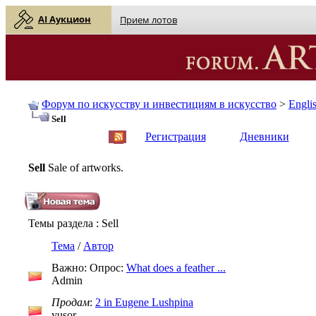
AI Аукцион
Прием лотов
Форум по искусству и инвестициям в искусство
>
Engli
Sell
English
| Русский
Регистрация
Дневники
Sell
Sale of artworks.
Темы раздела
: Sell
Тема
/
Автор
Важно: Опрос:
What does a feather ...
Admin
Продам
:
2 in Eugene Lushpina
yusor