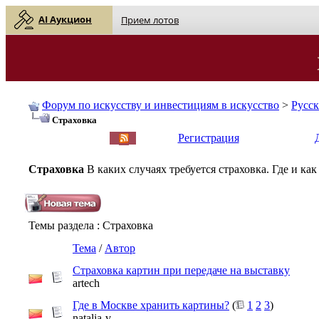
AI Аукцион
Прием лотов
Форум по искусству и инвестициям в искусство
>
Русс
Страховка
English
| Русский
Регистрация
Страховка
В каких случаях требуется страховка. Где и ка
Темы раздела
: Страховка
Тема
/
Автор
Страховка картин при передаче на выставку
artech
Где в Москве хранить картины?
(
1
2
3
)
natalia-v