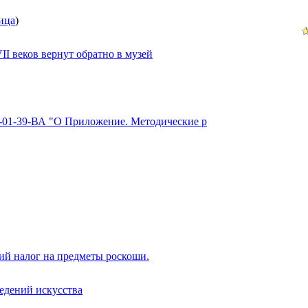
ица
)
II веков вернут обратно в музей
5-01-39-ВА "О Приложение. Методические р
ий налог на предметы роскоши.
едений искусства