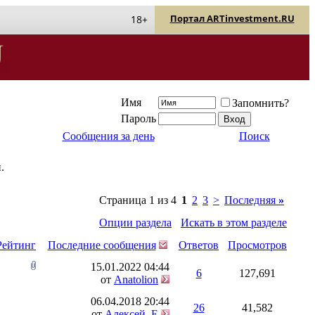
Портал ARTinvestment.RU
18+
Имя
Запомнить?
Пароль
Сообщения за день
Поиск
.
Страница 1 из 4
1
2
3
>
Последняя
»
Опции раздела
Искать в этом разделе
Рейтинг
Последние сообщения
Ответов
Просмотров
15.01.2022
04:44
6
127,691
от
Anatolion
06.04.2018
20:44
26
41,582
от
Алексей_Е