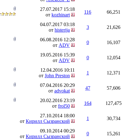
27.07.2017
15:18
116
66,251
от
kozhinart
04.07.2017
03:18
3
21,626
от
histerija
06.08.2016
12:28
0
16,107
от
ADV
19.05.2016
15:39
0
12,054
от
ADV
12.04.2016
10:11
1
12,371
от
John Preston
07.04.2016
20:29
47
57,606
от
advokat
20.02.2016
23:19
164
127,475
от
frol50
27.10.2014
18:00
1
30,734
от
Кирилл Сызранский
09.10.2014
00:29
0
15,261
от
Кирилл Сызранский