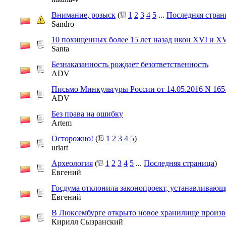
Внимание, розыск
(
1
2
3
4
5
...
Последняя стран
Sandro
10 похищенных более 15 лет назад икон XVI и XV
Santa
Безнаказанность рождает безответственность
ADV
Письмо Минкультуры России от 14.05.2016 N 16
ADV
Без права на ошибку
Artem
Осторожно!
(
1
2
3
4
5
)
uriart
Археология
(
1
2
3
4
5
...
Последняя страница
)
Евгений
Госдума отклонила законопроект, устанавливающ
Евгений
В Люксембурге открыто новое хранилище произв
Кирилл Сызранский