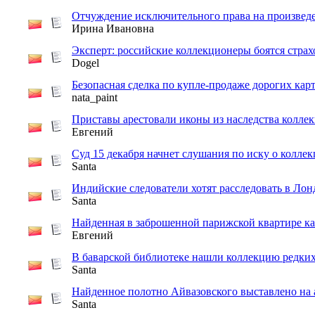
Отчуждение исключительного права на произвед
Ирина Ивановна
Эксперт: российские коллекционеры боятся страх
Dogel
Безопасная сделка по купле-продаже дорогих кар
nata_paint
Приставы арестовали иконы из наследства коллек
Евгений
Суд 15 декабря начнет слушания по иску о колле
Santa
Индийские следователи хотят расследовать в Лон
Santa
Найденная в заброшенной парижской квартире кар
Евгений
В баварской библиотеке нашли коллекцию редки
Santa
Найденное полотно Айвазовского выставлено на
Santa