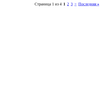
Страница 1 из 4
1
2
3
>
Последняя
»