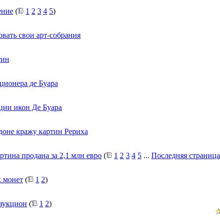
ение
(
1
2
3
4
5
)
овать свои арт-собрания
тин
ционера де Буара
кции икон Де Буара
доне кражу картин Рериха
тина продана за 2,1 млн евро
(
1
2
3
4
5
...
Последняя страница
х монет
(
1
2
)
 аукцион
(
1
2
)