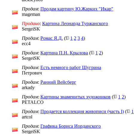
Продам
:
Продам картину Ю.Жарких "Икар"
mageman
Продано
:
Картина Леонарда Туржанского
SergeiSK
Продам
:
Ромас Я.Д.
(
1
2
3
4
)
ecc4
Продам
:
Картина П.Н. Крылова
(
1
2
)
SergeiSK
Продам
:
Есть немного работ Шугрина
Петрович
Продам
:
Ранний Вейсберг
arkady
Продам
:
Картины знаменитых художников
(
1
2
)
PETALCO
Продам
:
Продается коллекция живописи (часть I)
(
1
artcol
Продам
:
Графика Бориса Иорданского
SergeiSK