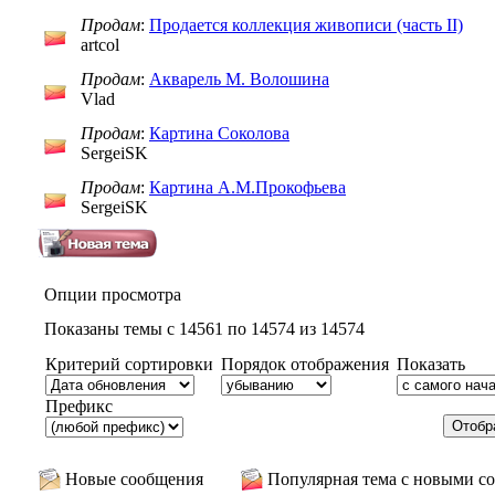
Продам
:
Продается коллекция живописи (часть II)
artcol
Продам
:
Акварель М. Волошина
Vlad
Продам
:
Картина Соколова
SergeiSK
Продам
:
Картина А.М.Прокофьева
SergeiSK
Опции просмотра
Показаны темы с 14561 по 14574 из 14574
Критерий сортировки
Порядок отображения
Показать
Префикс
Новые сообщения
Популярная тема с новыми с