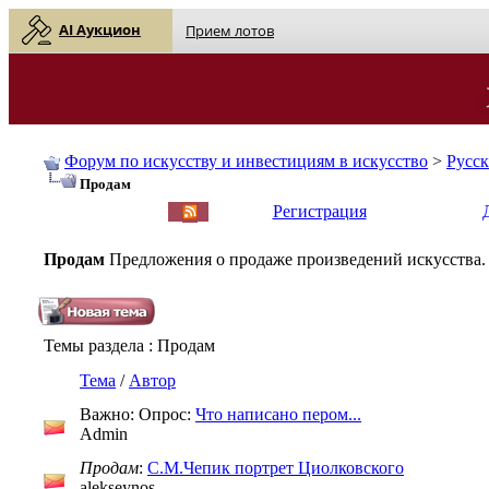
AI Аукцион
Прием лотов
Форум по искусству и инвестициям в искусство
>
Русс
Продам
English
| Русский
Регистрация
Продам
Предложения о продаже произведений искусства.
Темы раздела
: Продам
Тема
/
Автор
Важно: Опрос:
Что написано пером...
Admin
Продам
:
С.М.Чепик портрет Циолковского
alekseynos