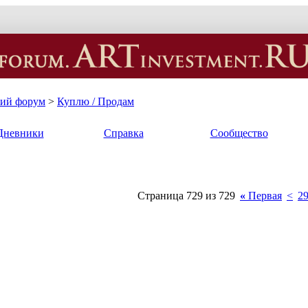
кий форум
>
Куплю / Продам
Дневники
Справка
Сообщество
Страница 729 из 729
«
Первая
<
2