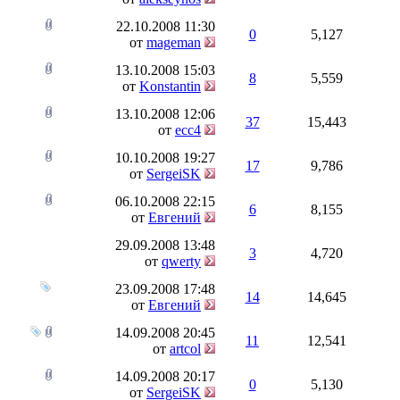
22.10.2008
11:30
0
5,127
от
mageman
13.10.2008
15:03
8
5,559
от
Konstantin
13.10.2008
12:06
37
15,443
от
ecc4
10.10.2008
19:27
17
9,786
от
SergeiSK
06.10.2008
22:15
6
8,155
от
Евгений
29.09.2008
13:48
3
4,720
от
qwerty
23.09.2008
17:48
14
14,645
от
Евгений
14.09.2008
20:45
11
12,541
от
artcol
14.09.2008
20:17
0
5,130
от
SergeiSK