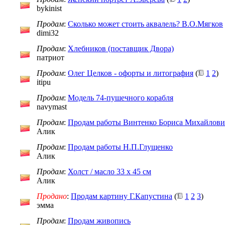
bykinist
Продам
:
Сколько может стоить аквалель? В.О.Мягков
dimi32
Продам
:
Хлебников (поставщик Двора)
патриот
Продам
:
Олег Целков - офорты и литография
(
1
2
)
itipu
Продам
:
Модель 74-пушечного корабля
navymast
Продам
:
Продам работы Винтенко Бориса Михайлович
Алик
Продам
:
Продам работы Н.П.Глущенко
Алик
Продам
:
Холст / масло 33 х 45 см
Алик
Продано
:
Продам картину Г.Капустина
(
1
2
3
)
эмма
Продам
:
Продам живопись