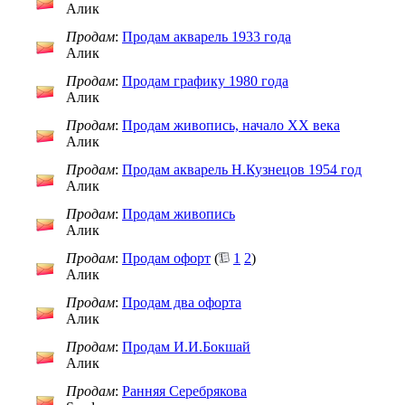
Алик
Продам
:
Продам акварель 1933 года
Алик
Продам
:
Продам графику 1980 года
Алик
Продам
:
Продам живопись, начало ХХ века
Алик
Продам
:
Продам акварель Н.Кузнецов 1954 год
Алик
Продам
:
Продам живопись
Алик
Продам
:
Продам офорт
(
1
2
)
Алик
Продам
:
Продам два офорта
Алик
Продам
:
Продам И.И.Бокшай
Алик
Продам
:
Ранняя Серебрякова