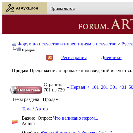
AI Аукцион
Прием лотов
Форум по искусству и инвестициям в искусство
>
Русс
Продам
English
| Русский
Регистрация
Дневники
Продам
Предложения о продаже произведений искусства.
Страница
«
Первая
<
101
201
301
401
5
701 из 729
Темы раздела
: Продам
Тема
/
Автор
Важно: Опрос:
Что написано пером...
Admin
Продам
:
Женский портрет А.Зверева
(
1
2
)