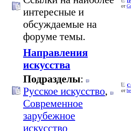
П
от
Gr
интересные и
обсуждаемые на
форуме темы.
Направления
искусства
Подразделы
:
C
Русское искусство
,
от
be
Современное
зарубежное
искусство