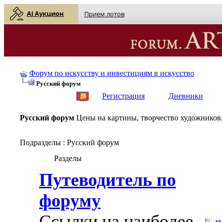
AI Аукцион
Прием лотов
Форум по искусству и инвестициям в искусство
Русский форум
English
| Русский
Регистрация
Дневники
Русский форум
Цены на картины, творчество художников,
Подразделы
: Русский форум
Разделы
Путеводитель по
форуму
Ссылки на наиболее