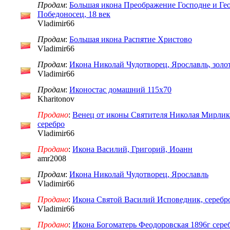
Продам
:
Большая икона Преображение Господне и Ге
Победоносец, 18 век
Vladimir66
Продам
:
Большая икона Распятие Христово
Vladimir66
Продам
:
Икона Николай Чудотворец, Ярославль, золот
Vladimir66
Продам
:
Иконостас домашний 115х70
Kharitonov
Продано
:
Венец от иконы Святителя Николая Мирлики
серебро
Vladimir66
Продано
:
Икона Василий, Григорий, Иоанн
amr2008
Продам
:
Икона Николай Чудотворец, Ярославль
Vladimir66
Продано
:
Икона Святой Василий Исповедник, серебро
Vladimir66
Продано
:
Икона Богоматерь Феодоровская 1896г сере