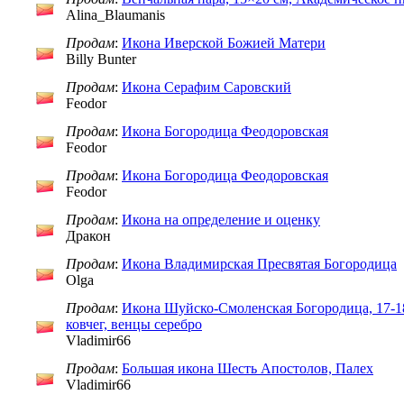
Alina_Blaumanis
Продам
:
Икона Иверской Божией Матери
Billy Bunter
Продам
:
Икона Серафим Саровский
Feodor
Продам
:
Икона Богородица Феодоровская
Feodor
Продам
:
Икона Богородица Феодоровская
Feodor
Продам
:
Икона на определение и оценку
Дракон
Продам
:
Икона Владимирская Пресвятая Богородица
Olga
Продам
:
Икона Шуйско-Смоленская Богородица, 17-18
ковчег, венцы серебро
Vladimir66
Продам
:
Большая икона Шесть Апостолов, Палех
Vladimir66