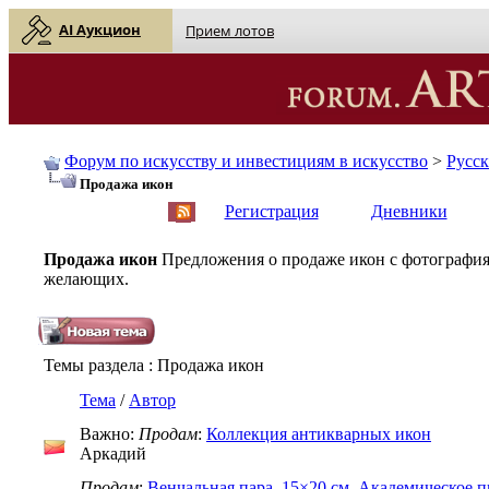
AI Аукцион
Прием лотов
Форум по искусству и инвестициям в искусство
>
Русс
Продажа икон
English
| Русский
Регистрация
Дневники
Продажа икон
Предложения о продаже икон с фотография
желающих.
Темы раздела
: Продажа икон
Тема
/
Автор
Важно:
Продам
:
Коллекция антикварных икон
Аркадий
Продам
:
Венчальная пара, 15×20 см, Академическое п