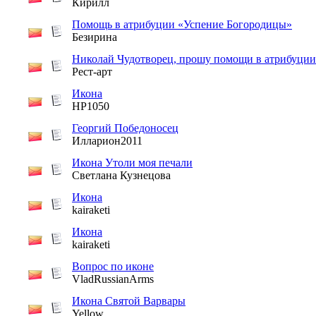
Кирилл
Помощь в атрибуции «Успение Богородицы»
Безирина
Николай Чудотворец, прошу помощи в атрибуции
Рест-арт
Икона
HP1050
Георгий Победоносец
Илларион2011
Икона Утоли моя печали
Светлана Кузнецова
Икона
kairaketi
Икона
kairaketi
Вопрос по иконе
VladRussianArms
Икона Святой Варвары
Yellow