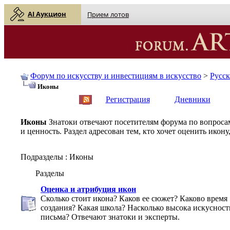
AI Аукцион
Прием лотов
Форум по искусству и инвестициям в искусство
>
Русс
Иконы
English
| Русский
Регистрация
Дневники
Иконы
Знатоки отвечают посетителям форума по вопроса
и ценность. Раздел адресован тем, кто хочет оценить икону
Подразделы
: Иконы
Разделы
Оценка и атрибуция икон
Сколько стоит икона? Каков ее сюжет? Каково время
создания? Какая школа? Насколько высока искусност
письма? Отвечают знатоки и эксперты.