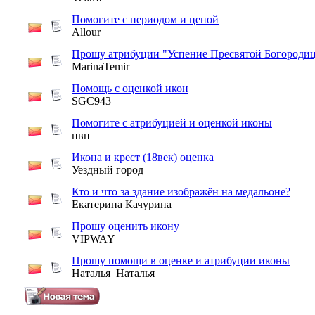
Помогите с периодом и ценой
Allour
Прошу атрибуции "Успение Пресвятой Богороди
MarinaTemir
Помощь с оценкой икон
SGC943
Помогите с атрибуцией и оценкой иконы
пвп
Икона и крест (18век) оценка
Уездный город
Кто и что за здание изображён на медальоне?
Екатерина Качурина
Прошу оценить икону
VIPWAY
Прошу помощи в оценке и атрибуции иконы
Наталья_Наталья