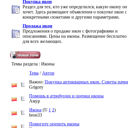
Покупка икон
Раздел для тех, кто уже определился, какую икону он
хочет. Здесь размещают объявления о покупке икон с
конкретными сюжетами и другими параметрами.
Продажа икон
Предложения о продаже икон с фотографиями и
описаниями. Цены на иконы. Размещение бесплатно
для всех желающих.
Темы раздела
: Иконы
Тема
/
Автор
Важно:
Покупка антикварных икон. Советы нач
Grigory
Помощь в атрибуции и оценки иконы
Амур
Икона
(
1
2
)
bron33
Помогите оценить иконы