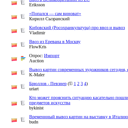
Eriksson
«Попался — сам виноват»
Кирилл Сызранский
Кибовский (Росохранкультура) про ввоз и вывоз
Vladimir
Ввоз из Еревана в Москву
FlowKris
Опрос:
Импорт
Auction
Вывоз картин современных художников сегодня, 
K-Maler
Брюллов - Певзнер
(
1
2
3
4
)
uriart
Кто может прояснить ситуацию касательно пошл
предметов искусства
bykinist
Временнный вывоз картин на выставку в Италию
budn