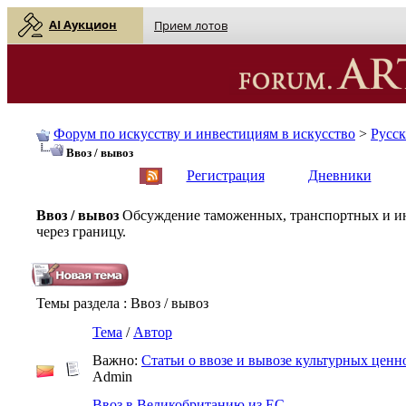
AI Аукцион
Прием лотов
Форум по искусству и инвестициям в искусство
>
Русс
Ввоз / вывоз
English
| Русский
Регистрация
Дневники
Ввоз / вывоз
Обсуждение таможенных, транспортных и ин
через границу.
Темы раздела
: Ввоз / вывоз
Тема
/
Автор
Важно:
Статьи о ввозе и вывозе культурных ценн
Admin
Ввоз в Великобританию из ЕС