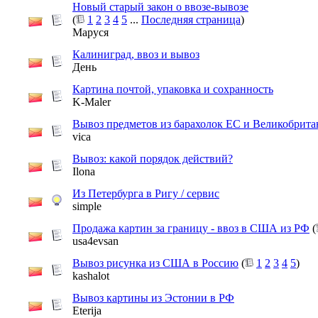
Новый старый закон о ввозе-вывозе
(
1
2
3
4
5
...
Последняя страница
)
Маруся
Калиниград, ввоз и вывоз
День
Картина почтой, упаковка и сохранность
K-Maler
Вывоз предметов из барахолок ЕС и Великобрит
vica
Вывоз: какой порядок действий?
Ilona
Из Петербурга в Ригу / сервис
simple
Продажа картин за границу - ввоз в США из РФ
(
usa4evsan
Вывоз рисунка из США в Россию
(
1
2
3
4
5
)
kashalot
Вывоз картины из Эстонии в РФ
Eterija