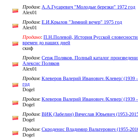
Продам
:
А.А.Гусаревич "Молодые березки" 1972 год
Alex01
Продам
:
Е.И.Крылов "Зимний вечер" 1975 год
Alex01
Продано
:
П.Н.Полевой, История Русской словесности
времен до наших дней
скиф
Продам
:
Серж Поляков. Полный каталог произведений, 
Алексис Поляков
Alex01
Продам
:
Клеверов Валерий Иванович /Клевер/ (1939 -
год
Dogel
Продам
:
Клеверов Валерий Иванович /Клевер/ (1939 -
Dogel
Продам
:
ВИК (Забелин) Вячеслав Юрьевич (1953-2015)
Dogel
Продам
:
Скроденис Владимир Вальтерович (1955-2010
Dogel