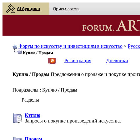
AI Аукцион
Прием лотов
Форум по искусству и инвестициям в искусство
>
Русс
Куплю / Продам
English
| Русский
Регистрация
Дневники
Куплю / Продам
Предложения о продаже и покупке произ
Подразделы
: Куплю / Продам
Разделы
Куплю
Запросы о покупке произведений искусства.
Продам