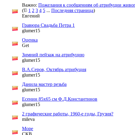
Важно:
Пожелания к сообщениям об атрибуции живо
(
1
2
3
4
5
...
Последняя страница
)
Евгений
Гравюра Свадьба Петра 1
glumer15
Оценка
Get
Зимний пейзаж на атрибуцию
glumer15
В.А.Серов, Октябрь атрибуция
glumer15
Данила мастер резьба
glumer15
Есенин 85х65 см Ф.Д.Константинов
glumer15
2 графические работы, 1960-е годы, Грузия?
mileva
Море
СКВ