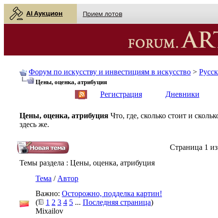
AI Аукцион
Прием лотов
Форум по искусству и инвестициям в искусство
>
Русс
Цены, оценка, атрибуция
English
| Русский
Регистрация
Дневники
Цены, оценка, атрибуция
Что, где, сколько стоит и скол
здесь же.
Страница 1 из
Темы раздела
: Цены, оценка, атрибуция
Тема
/
Автор
Важно:
Осторожно, подделка картин!
(
1
2
3
4
5
...
Последняя страница
)
Mixailov