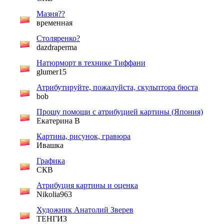
Мазня??
временная
Столяренко?
dazdraperma
Натюрморт в технике Тиффани
glumer15
Атрибутируйте, пожалуйста, скульптора бюста
bob
Прошу помощи с атрибуцией картины (Япония)
Екатерина В
Картина, рисунок, гравюра
Ивашка
Графика
СКВ
Атрибуция картины и оценка
Nikolia963
Художник Анатолий Зверев
ТЕНГИЗ