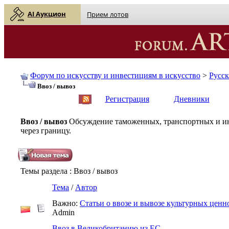
AI Аукцион
Прием лотов
Форум по искусству и инвестициям в искусство
>
Русс
Ввоз / вывоз
English
| Русский
Регистрация
Дневники
Ввоз / вывоз
Обсуждение таможенных, транспортных и ин
через границу.
Темы раздела
: Ввоз / вывоз
Тема
/
Автор
Важно:
Статьи о ввозе и вывозе культурных ценн
Admin
Ввоз в Великобританию из ЕС