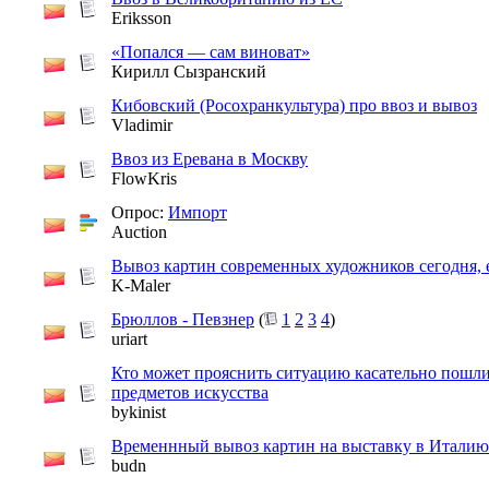
Eriksson
«Попался — сам виноват»
Кирилл Сызранский
Кибовский (Росохранкультура) про ввоз и вывоз
Vladimir
Ввоз из Еревана в Москву
FlowKris
Опрос:
Импорт
Auction
Вывоз картин современных художников сегодня, 
K-Maler
Брюллов - Певзнер
(
1
2
3
4
)
uriart
Кто может прояснить ситуацию касательно пошл
предметов искусства
bykinist
Временнный вывоз картин на выставку в Италию
budn