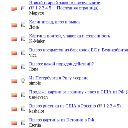
Новый старый закон о ввозе-вывозе
(
1
2
3
4
5
...
Последняя страница
)
Маруся
Калиниград, ввоз и вывоз
День
Картина почтой, упаковка и сохранность
K-Maler
Вывоз предметов из барахолок ЕС и Великобрит
vica
Вывоз: какой порядок действий?
Ilona
Из Петербурга в Ригу / сервис
simple
Продажа картин за границу - ввоз в США из РФ
(
usa4evsan
Вывоз рисунка из США в Россию
(
1
2
3
4
5
)
kashalot
Вывоз картины из Эстонии в РФ
Eterija