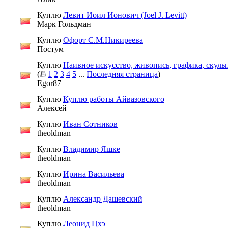
Куплю
Левит Иоил Ионович (Joel J. Levitt)
Марк Гольдман
Куплю
Офорт С.М.Никиреева
Постум
Куплю
Наивное искусство, живопись, графика, скуль
(
1
2
3
4
5
...
Последняя страница
)
Egor87
Куплю
Куплю работы Айвазовского
Алексей
Куплю
Иван Сотников
theoldman
Куплю
Владимир Яшке
theoldman
Куплю
Ирина Васильева
theoldman
Куплю
Александр Дашевский
theoldman
Куплю
Леонид Цхэ