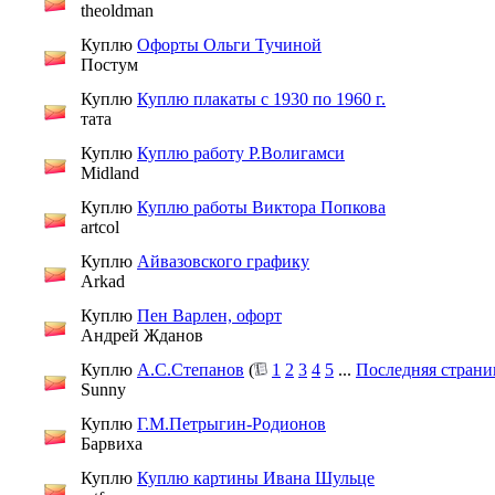
theoldman
Куплю
Офорты Ольги Тучиной
Постум
Куплю
Куплю плакаты с 1930 по 1960 г.
тата
Куплю
Куплю работу Р.Волигамси
Midland
Куплю
Куплю работы Виктора Попкова
artcol
Куплю
Айвазовского графику
Arkad
Куплю
Пен Варлен, офорт
Андрей Жданов
Куплю
А.С.Степанов
(
1
2
3
4
5
...
Последняя страни
Sunny
Куплю
Г.М.Петрыгин-Родионов
Барвиха
Куплю
Куплю картины Ивана Шульце