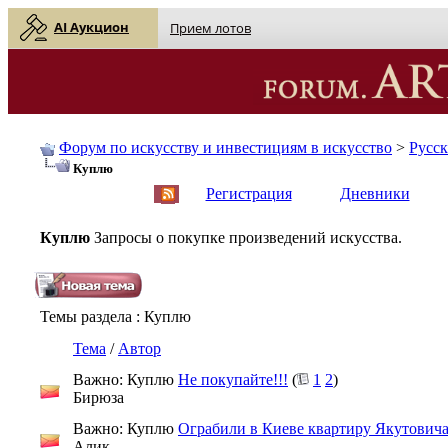
AI Аукцион
Прием лотов
Форум по искусству и инвестициям в искусство
>
Русс
Куплю
English
| Русский
Регистрация
Дневники
Куплю
Запросы о покупке произведений искусства.
Темы раздела
: Куплю
Тема
/
Автор
Важно: Куплю
Не покупайте!!!
(
1
2
)
Бирюза
Важно: Куплю
Ограбили в Киеве квартиру Якутовича
Алик