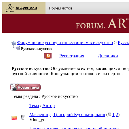
AI Аукцион
Прием лотов
Форум по искусству и инвестициям в искусство
>
Русс
Русское искусство
English
| Русский
Регистрация
Дневники
Русское искусство
Обсуждение всех тем, касающихся твор
русской живописи. Консультации знатоков и экспертов.
Темы раздела
: Русское искусство
Тема
/
Автор
Масленица, Григорий Кусочкин, наив
(
1
2
)
Vlud_gol
Помогите иденфицировать ростовой портрет