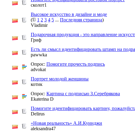
сколот1
Высокое искусство в дизайне и моде
(
1
2
3
4
5
...
Последняя страница
)
Vladimir
Подарочная продукция - это направление искусст
Гриф
Есть ли смысл идентифицировать штамп на подр
pawwka
Опрос:
Помогите прочесть подпись
advokat
Портрет молодой женщины
котик
Опрос:
Картина с подписью З.Серебрякова
Ekaterina D
Помогите идентифицировать картину, пожалуйст
Delirus
«Новая реальность» А.И.Куинджи
aleksandra47