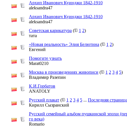
Архип Иванович Куинджи 1842-1910
aleksandra47
Архип Иванович Куинджи 1842-1910
aleksandra47
Советская карикатура
(
1
2
)
тата
«Новая реальность» Элия Белютина
(
1
2
)
Евгений
Помогите узнать
Marat0210
Москва в произведениях живописи
(
1
2
3
4
5
)
Владимир Разепин
К.И.Горбатов
ANATOLY
Русский плакат
(
1
2
3
4
5
...
Последняя страниц
Кирилл Сызранский
Русский семейный альбом пушкинской эпохи (пе
го века)
Romario