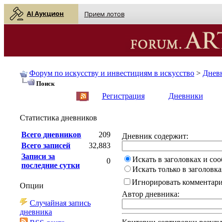
AI Аукцион
Прием лотов
Форум по искусству и инвестициям в искусство
>
Днев
Поиск
English
| Русский
Регистрация
Дневники
Статистика дневников
Всего дневников
209
Дневник содержит:
Всего записей
32,883
Записи за
Искать в заголовках и со
0
последние сутки
Искать только в заголовка
Игнорировать комментар
Опции
Автор дневника:
Случайная запись
дневника