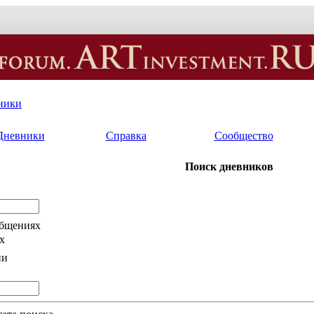
ники
Дневники
Справка
Сообщество
Поиск дневников
общениях
х
ии