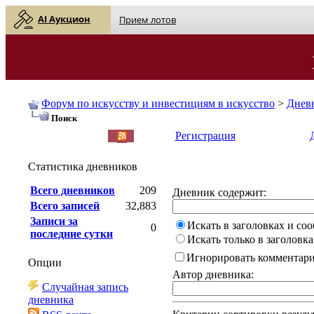
AI Аукцион
Прием лотов
Форум по искусству и инвестициям в искусство
>
Днев
Поиск
English
| Русский
Регистрация
Статистика дневников
Всего дневников
209
Дневник содержит:
Всего записей
32,883
Записи за
Искать в заголовках и со
0
последние сутки
Искать только в заголовка
Игнорировать комментар
Опции
Автор дневника:
Случайная запись
дневника