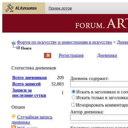
AI Аукцион
Прием лотов
Форум по искусству и инвестициям в искусство
>
Днев
Поиск
English
| Русский
Регистрация
Дневники
Статистика дневников
Всего дневников
209
Дневник содержит:
Всего записей
32,883
Записи за
Искать в заголовках и со
1
последние сутки
Искать только в заголовка
Игнорировать комментар
Опции
Автор дневника:
Случайная запись
дневника