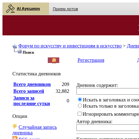
AI Аукцион
Прием лотов
Форум по искусству и инвестициям в искусство
>
Днев
Поиск
English
| Русский
Регистрация
Статистика дневников
Всего дневников
209
Дневник содержит:
Всего записей
32,882
Записи за
Искать в заголовках и со
0
последние сутки
Искать только в заголовка
Игнорировать комментар
Опции
Автор дневника:
Случайная запись
дневника