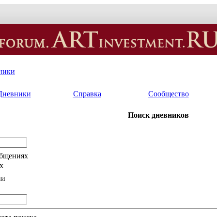
ники
Дневники
Справка
Сообщество
Поиск дневников
общениях
х
ии