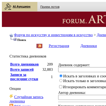
AI Аукцион
Прием лотов
Форум по искусству и инвестициям в искусство
>
Днев
Поиск
English
| Русский
Регистрация
Дневники
Статистика дневников
Всего дневников
209
Дневник содержит:
Всего записей
32,883
Записи за
Искать в заголовках и со
1
последние сутки
Искать только в заголовка
Игнорировать комментар
Опции
Автор дневника:
Случайная запись
дневника