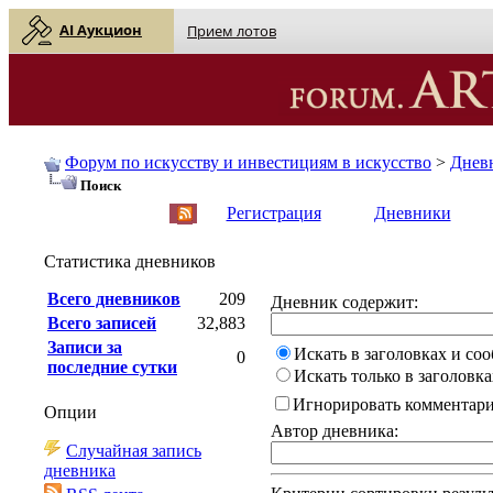
AI Аукцион
Прием лотов
Форум по искусству и инвестициям в искусство
>
Днев
Поиск
English
| Русский
Регистрация
Дневники
Статистика дневников
Всего дневников
209
Дневник содержит:
Всего записей
32,883
Записи за
Искать в заголовках и со
0
последние сутки
Искать только в заголовка
Игнорировать комментар
Опции
Автор дневника:
Случайная запись
дневника