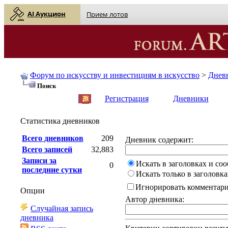
AI Аукцион
Прием лотов
Форум по искусству и инвестициям в искусство
>
Днев
Поиск
English
| Русский
Регистрация
Дневники
Статистика дневников
Всего дневников
209
Дневник содержит:
Всего записей
32,883
Записи за
Искать в заголовках и со
0
последние сутки
Искать только в заголовка
Игнорировать комментар
Опции
Автор дневника:
Случайная запись
дневника