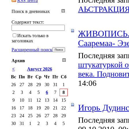
RSS лента
АЬСТРАКЦИ
Поиск в дневниках
Содержит текст:
ЖИВОПИСЬ. Х
Искать только в
заголовках
Сааремаа- Эз
Расширенный поиск
Последняя зап
Архив
штукатуркой о
<
Август 2026
века. Поднови
Вс
Пн
Вт
Ср
Чт
Пт
Сб
14:06
26
27
28
29
30
31
1
2
3
4
5
6
7
8
9
10
11
12
13
14
15
Игорь Дудин
16
17
18
19
20
21
22
23
24
25
26
27
28
29
Последняя зап
30
31
1
2
3
4
5