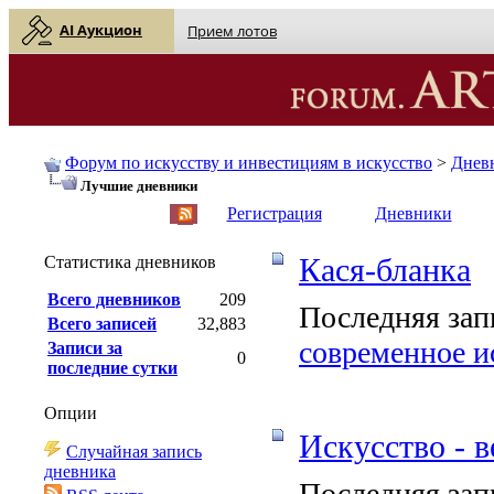
AI Аукцион
Прием лотов
Форум по искусству и инвестициям в искусство
>
Днев
Лучшие дневники
English
| Русский
Регистрация
Дневники
Статистика дневников
Кася-бланка
Всего дневников
209
Последняя зап
Всего записей
32,883
современное и
Записи за
0
последние сутки
Опции
Искусство - в
Случайная запись
дневника
Последняя зап