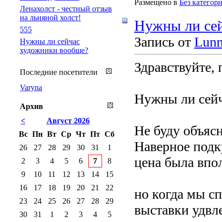
Размещено в
Без категор
Ленахолст - честный отзыв
на льняной холст!
Нужны ли се
555
Запись от
Lun
Нужны ли сейчас
художники вообще?
Здравствуйте, 
Последние посетители
Varyna
Нужны ли сейч
Архив
<
Август 2026
Не буду объяс
Вс
Пн
Вт
Ср
Чт
Пт
Сб
Наверное подку
26
27
28
29
30
31
1
цена была впо
2
3
4
5
6
7
8
9
10
11
12
13
14
15
16
17
18
19
20
21
22
но когда мы сп
23
24
25
26
27
28
29
выставки удвл
30
31
1
2
3
4
5