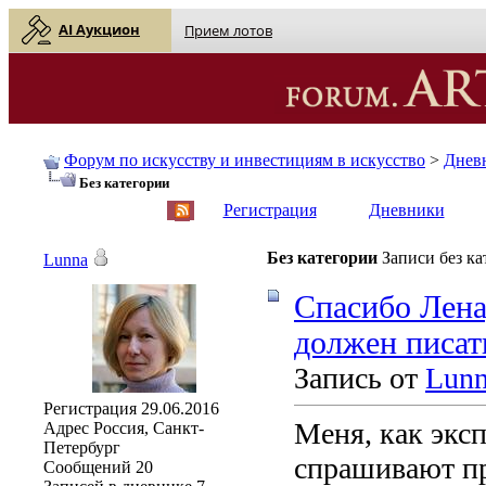
AI Аукцион
Прием лотов
Форум по искусству и инвестициям в искусство
>
Днев
Без категории
English
| Русский
Регистрация
Дневники
Без категории
Записи без к
Lunna
Спасибо Лена,
должен писат
Запись от
Lun
Регистрация
29.06.2016
Меня, как эксп
Адрес
Россия, Санкт-
Петербург
спрашивают пр
Сообщений
20