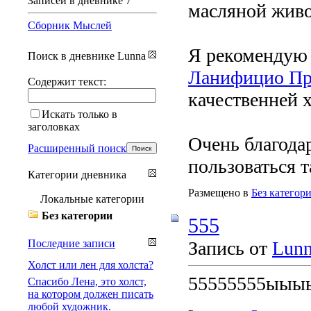
Записей в дневнике
7
масляной живо
Сборник Мыслей
Я рекомендую 
Поиск в дневнике Lunna
Ланифицио Пра
Содержит текст:
качественней х
Искать только в
заголовках
Очень благода
Расширенный поиск
пользоваться 
Категории дневника
Размещено в
Без категор
Локальные категории
Без категории
555
Последние записи
Запись от
Lun
Холст или лен для холста?
55555555ыыы
Спасибо Лена, это холст,
на котором должен писать
любой художник.