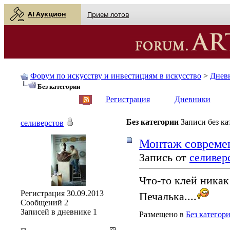
AI Аукцион
Прием лотов
Форум по искусству и инвестициям в искусство
>
Днев
Без категории
English
| Русский
Регистрация
Дневники
Без категории
Записи без к
селиверстов
Монтаж совреме
Запись от
селивер
Что-то клей никак 
Регистрация
30.09.2013
Печалька....
Сообщений
2
Записей в дневнике
1
Размещено в
Без категор