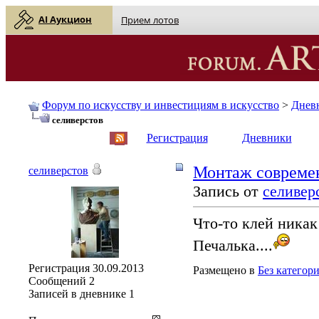
AI Аукцион
Прием лотов
Форум по искусству и инвестициям в искусство
>
Днев
селиверстов
English
| Русский
Регистрация
Дневники
Монтаж совреме
селиверстов
Запись от
селивер
Что-то клей никак 
Печалька....
Регистрация
30.09.2013
Размещено в
Без категор
Сообщений
2
Записей в дневнике
1