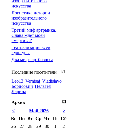
изобразительного
искусства
Логистика истории
изобразительного
искусства
Третий миф артрынка.
Слава ждёт моей
смерти…?
Театрализация всей
культуры
Два мифа артбизнеса
Последние посетители
Leo13
Vernisaj
Vladislavo
Борисович
Пелагея
Ларина
Архив
<
Май 2026
>
Вс
Пн
Вт
Ср
Чт
Пт
Сб
26
27
28
29
30
1
2