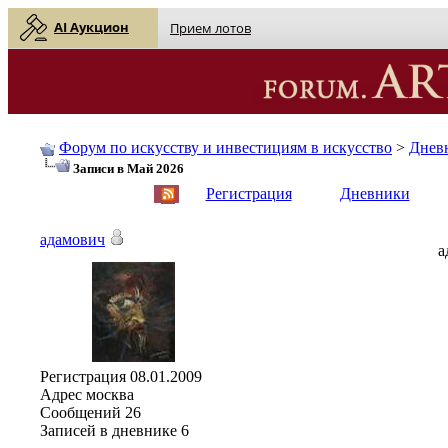
AI Аукцион
Прием лотов
Форум по искусству и инвестициям в искусство
>
Днев
Записи в Май 2026
English
| Русский
Регистрация
Дневники
адамович
а
Регистрация
08.01.2009
Адрес
москва
Сообщений
26
Записей в дневнике
6