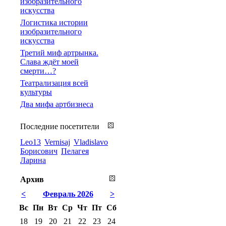
изобразительного
искусства
Логистика истории
изобразительного
искусства
Третий миф артрынка.
Слава ждёт моей
смерти…?
Театрализация всей
культуры
Два мифа артбизнеса
Последние посетители
Leo13
Vernisaj
Vladislavo
Борисович
Пелагея
Ларина
Архив
<
Февраль 2026
>
Вс
Пн
Вт
Ср
Чт
Пт
Сб
18
19
20
21
22
23
24