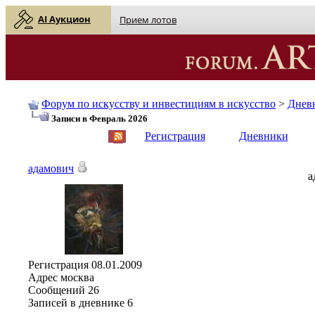
AI Аукцион
Прием лотов
Форум по искусству и инвестициям в искусство
>
Днев
Записи в Февраль 2026
English
| Русский
Регистрация
Дневники
адамович
а
Регистрация
08.01.2009
Адрес
москва
Сообщений
26
Записей в дневнике
6