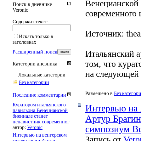
Венецианской 
Поиск в дневнике
Veronic
современного 
Содержит текст:
Источник: thea
Искать только в
заголовках
Итальянский а
Расширенный поиск
том, что кура
Категории дневника
на следующей 
Локальные категории
Без категории
Размещено в
Без категор
Последние комментарии
Куратором итальянского
Интервью на 
павильона Венецианской
биеннале станет
Артур Брагин
ненавистник современног
симпозиум В
автор:
Veronic
Интервью на венгерском
Запись от
Vero
телевидении Артур