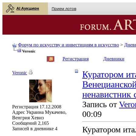
AI Аукцион
Прием лотов
Форум по искусству и инвестициям в искусство
>
Днев
Veronic
English
| Русский
Регистрация
Дневники
Куратором ит
Veronic
Венецианской
ненавистник 
Запись от
Vero
Регистрация
17.12.2008
00:09
Адрес
Украина Мукачево,
Венгрия Хевиз
Сообщений
2,165
Куратором ита
Записей в дневнике
4