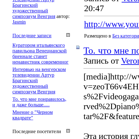
Брагинский
20:47
художественный
симпозиум Венгрия
автор:
Jasmin
http://www.yo
Последние записи
Размещено в
Без категор
Куратором итальянского
То. что мне п
павильона Венецианской
биеннале станет
Запись от
Vero
ненавистник современног
Интервью на венгерском
[media]http://
телевидении Артур
Брагинский
v=zeoT66v4E
художественный
симпозиум Венгрия
s%2Fvideogag
То. что мне понравилось,
rved%2Dpiano
и даже больше.....
Мнение о "Черном
tar%2F&featur
квадрате"
Последние посетители
Эта история гл