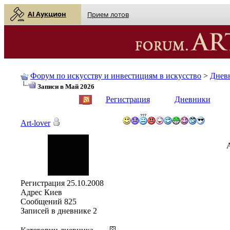
AI Аукцион
Прием лотов
Форум по искусству и инвестициям в искусство
>
Днев
Записи в Май 2026
English
| Русский
Регистрация
Дневники
Art-lover
Регистрация
25.10.2008
Адрес
Киев
Сообщений
825
Записей в дневнике
2