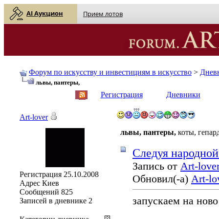
AI Аукцион
Прием лотов
Форум по искусству и инвестициям в искусство
>
Днев
львы, пантеры,
English
| Русский
Регистрация
Дневники
Art-lover
львы, пантеры,
коты, гепар
Cледуя народной
Запись от
Art-love
Регистрация
25.10.2008
Обновил(-а)
Art-lo
Адрес
Киев
Сообщений
825
запускаем на нов
Записей в дневнике
2