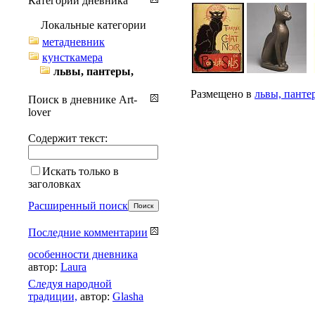
Категории дневника
Локальные категории
метадневник
кунсткамера
львы, пантеры,
Размещено в
львы, панте
Поиск в дневнике Art-
lover
Содержит текст:
Искать только в
заголовках
Расширенный поиск
Последние комментарии
особенности дневника
автор:
Laura
Cледуя народной
традиции,
автор:
Glasha