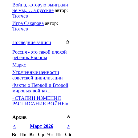
Война, которую выиграли
не мы,. . . а русские
автор:
Тютчев
Игра Сахарова
автор:
Тютчев
Последние записи
Россия - это такой плохой
ребенок Европы
Маркс
Утраченные ценности
советской цивилизации
Факты о Первой и Второй
мировых войнах...
«СТАЛИН ИЗМЕНИЛ
РАСПИСАНИЕ ВОЙНЫ»
Архив
<
Март 2026
>
Вс
Пн
Вт
Ср
Чт
Пт
Сб