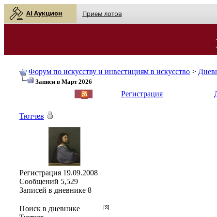
AI Аукцион
Прием лотов
Форум по искусству и инвестициям в искусство
>
Днев
Записи в Март 2026
English
| Русский
Регистрация
Тютчев
Регистрация
19.09.2008
Сообщений
5,529
Записей в дневнике
8
Поиск в дневнике