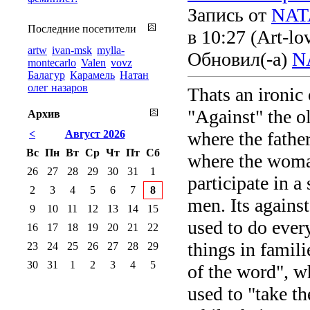
Запись от
NAT
Последние посетители
в 10:27
(Art-lo
artw
ivan-msk
mylla-
Обновил(-а)
N
montecarlo
Valen
vovz
Балагур
Карамель
Натан
олег назаров
Thats an ironic 
"Against" the o
Архив
<
Август 2026
where the fathe
Вс
Пн
Вт
Ср
Чт
Пт
Сб
where the woman
26
27
28
29
30
31
1
participate in a
2
3
4
5
6
7
8
men. Its agains
9
10
11
12
13
14
15
used to do every
16
17
18
19
20
21
22
things in famil
23
24
25
26
27
28
29
30
31
1
2
3
4
5
of the word", w
used to "take t