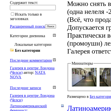
Можно снять в
Содержит текст:
(одна нелеля 
Искать только в
(Всё, что прод
заголовках
Допускается г
Расширенный поиск
Практически 
Категории дневника
(промоушн) ле
Локальные категории
Галерея ответс
Без категории
Последние комментарии
Миниатюры
Галерея в центре Лондона
(Челси)
автор:
NATA
NOVA
Последние записи
Галерея в центре Лондона
Размещено в
Без категор
(Челси)
Латиноамериканский
Латиноамерик
феминист: