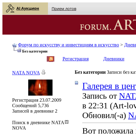
AI Аукцион
Прием лотов
Форум по искусству и инвестициям в искусство
>
Днев
Без категории
English
| Русский
Регистрация
Дневники
Без категории
Записи без к
NATA NOVA
Галерея в це
Запись от
NAT
Регистрация
23.07.2009
в 22:31
(Art-lo
Сообщений
5,736
Записей в дневнике
2
Обновил(-а)
N
Поиск в дневнике NATA
NOVA
Вот положила г