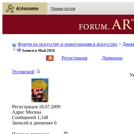
AI Аукцион
Прием лотов
Форум по искусству и инвестициям в искусство
>
Днев
Записи в Май 2026
English
| Русский
Регистрация
Дневники
Ухтомский
Ух
Регистрация
18.07.2009
Адрес
Москва
Сообщений
1,148
Записей в дневнике
6