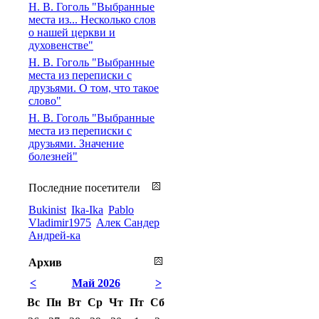
Н. В. Гоголь "Выбранные
места из... Несколько слов
о нашей церкви и
духовенстве"
Н. В. Гоголь "Выбранные
места из переписки с
друзьями. О том, что такое
слово"
Н. В. Гоголь "Выбранные
места из переписки с
друзьями. Значение
болезней"
Последние посетители
Bukinist
Ika-Ika
Pablo
Vladimir1975
Алек Сандер
Андрей-ка
Архив
<
Май 2026
>
Вс
Пн
Вт
Ср
Чт
Пт
Сб