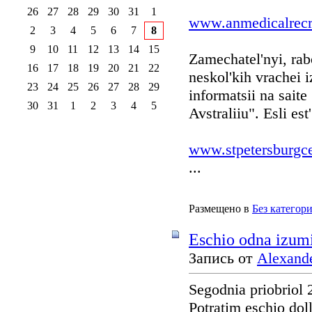
26
27
28
29
30
31
1
www.anmedicalrecr
2
3
4
5
6
7
8
9
10
11
12
13
14
15
Zamechatel'nyi, rabo
16
17
18
19
20
21
22
neskol'kih vrachei 
23
24
25
26
27
28
29
informatsii na sait
30
31
1
2
3
4
5
Avstraliiu". Esli es
www.stpetersburgc
...
Размещено в
Без категор
Eschio odna izumit
Запись от
Alexand
Segodnia priobriol 
Potratim eschio dol