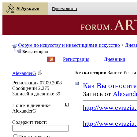
AI Аукцион
Прием лотов
Форум по искусству и инвестициям в искусство
>
Днев
Без категории
English
| Русский
Регистрация
Дневники
Без категории
Записи без к
AlexanderG
Регистрация
07.09.2008
Как Вы относите
Сообщений
2,275
Запись от
Alexand
Записей в дневнике
39
Поиск в дневнике
http://www.evrazia.
AlexanderG
Содержит текст:
http://www.evrazia.
Искать только в