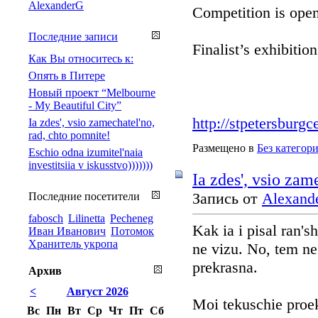
AlexanderG
Competition is open
Последние записи
Finalist’s exhibiti
Как Вы относитесь к:
Опять в Питере
Новый проект “Melbourne
- My Beautiful City”
http://stpetersburg
Ia zdes', vsio zamechatel'no,
rad, chto pomnite!
Размещено в
Без категор
Eschio odna izumitel'naia
investitsiia v iskusstvo)))))))
Ia zdes', vsio zam
Запись от
Alexand
Последние посетители
fabosch
Lilinetta
Pecheneg
Kak ia i pisal ran'
Иван Иванович
Потомок
Хранитель укропа
ne vizu. No, tem ne
prekrasna.
Архив
<
Август 2026
Moi tekuschie proe
Вс
Пн
Вт
Ср
Чт
Пт
Сб