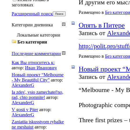
И другим его мыс
заголовках
Размещено в
Без категор
Расширенный поиск
Опять в Питере
Категории дневника
Запись от
Alexand
Локальные категории
Без категории
http://polit.pro/stu
Последние комментарии
Размещено в
Без категор
Как Вы относитесь к:
автор:
Иван Иванович
Новый проект “Me
Новый проект “Melbourne
Запись от
Alexand
- My Beautiful City”
автор:
AlexanderG
“Melbourne - My Be
Ia zdes', vsio zamechatel'no,
rad, chto pomnite!
автор:
AlexanderG
Photographic compe
V gosti v Piter
автор:
AlexanderG
Three first prizes – 
Zaniatiia iskusstvom rybalke
ne meshaiut
автор: