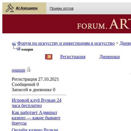
AI Аукцион
Прием лотов
Форум по искусству и инвестициям в искусство
>
Днев
osuqun
English
| Русский
Регистрация
Дневники
osuqun
Регистрация
27.10.2021
Сообщений
0
Записей в дневнике
0
Игровой клуб Вулкан 24
часа бесплатно
Как работает Адмирал
казино — какие бывают
бонусы
Онлайн казино Вулкан