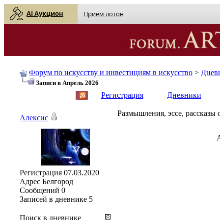
AI Аукцион
Прием лотов
Форум по искусству и инвестициям в искусство
>
Днев
Записи в Апрель 2026
English
| Русский
Регистрация
Дневники
Размышления, эссе, рассказы о
Алексис
Регистрация
07.03.2020
Адрес
Белгород
Сообщений
0
Записей в дневнике
5
Поиск в дневнике