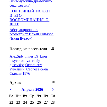
(Лит-муз-жив-драм-культ-
секс-феерия)
СОЛНЕЧНЫЙ ИСКАН
И ЕГО
ВОСПОМИНАНИЯ О
ЛЕТЕ
Абстракционист-
геометрист Искан Ильязов
(Iskan Ilyazov)
Последние посетители
AlexSpb
inwest59
kron
lusyvoronova
vitaly
gusevsky
Оппонент
Рижанин
Сергеев сёма
Скимен1976
Архив
<
Апрель 2026
>
Вс
Пн
Вт
Ср
Чт
Пт
Сб
22
23
24
25
26
27
28