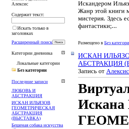
Искандером Илья
Алексис
Жанр этой книги 
Содержит текст:
мистерия. Здесь е
фантастики;
...
Искать только в
заголовках
Расширенный поиск
Размещено в
Без категор
Категории дневника
ИСКАН ИЛЬЯЗ
АБСТРАКЦИЯ 
Локальные категории
Запись от
Алексис
Без категории
Последние записи
Виртуа
ЛЮБОВЬ И
АБСТРАКЦИЯ
Искана
ИСКАН ИЛЬЯЗОВ
ГЕОМЕТРИЧЕСКАЯ
АБСТРАКЦИЯ
ГЕОМЕ
(ВЫСТАВКА)
Бешеная собака искусства