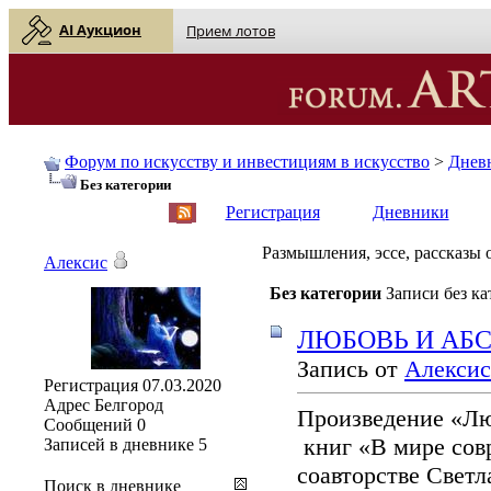
AI Аукцион
Прием лотов
Форум по искусству и инвестициям в искусство
>
Днев
Без категории
English
| Русский
Регистрация
Дневники
Размышления, эссе, рассказы о
Алексис
Без категории
Записи без к
ЛЮБОВЬ И АБ
Запись от
Алексис
Регистрация
07.03.2020
Адрес
Белгород
Произведение «Лю
Сообщений
0
книг «В мире сов
Записей в дневнике
5
соавторстве Свет
Поиск в дневнике