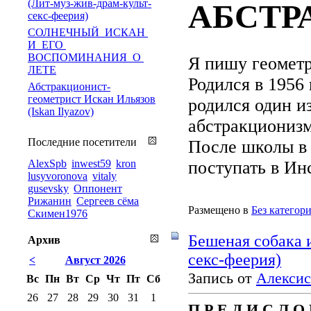
(Лит-муз-жив-драм-культ-
АБСТР
секс-феерия)
СОЛНЕЧНЫЙ ИСКАН
И ЕГО
ВОСПОМИНАНИЯ О
Я пишу геометр
ЛЕТЕ
Родился в 1956 
Абстракционист-
геометрист Искан Ильязов
родился один и
(Iskan Ilyazov)
абстракциониз
Последние посетители
После школы в 
AlexSpb
inwest59
kron
поступать в Ин
lusyvoronova
vitaly
gusevsky
Оппонент
Рижанин
Сергеев сёма
Размещено в
Без категор
Скимен1976
Бешеная собака 
Архив
секс-феерия)
<
Август 2026
Запись от
Алексис
Вс
Пн
Вт
Ср
Чт
Пт
Сб
26
27
28
29
30
31
1
П Р Е Д И С Л О