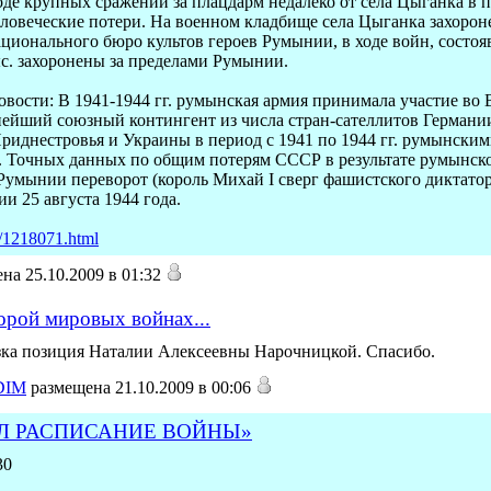
оде крупных сражений за плацдарм недалеко от села Цыганка в п
ловеческие потери. На военном кладбище села Цыганка захорон
ционального бюро культов героев Румынии, в ходе войн, состоявш
ыс. захоронены за пределами Румынии.
ти: В 1941-1944 гг. румынская армия принимала участие во 
нейший союзный контингент из числа стран-сателлитов Германи
риднестровья и Украины в период с 1941 по 1944 гг. румынск
ев. Точных данных по общим потерям СССР в результате румынск
 Румынии переворот (король Михай I сверг фашистского диктатор
и 25 августа 1944 года.
/1218071.html
на 25.10.2009 в 01:32
орой мировых войнах...
зка позиция Наталии Алексеевны Нарочницкой. Спасибо.
DIM
размещена 21.10.2009 в 00:06
Л РАСПИСАНИЕ ВОЙНЫ»
30