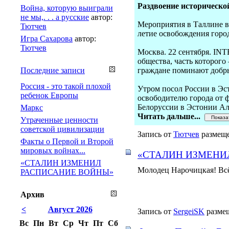
Раздвоение историческо
Война, которую выиграли
не мы,. . . а русские
автор:
Мероприятия в Таллине вн
Тютчев
летие освобождения город
Игра Сахарова
автор:
Тютчев
Москва. 22 сентября. IN
общества, часть которого
Последние записи
граждане поминают добры
Россия - это такой плохой
Утром посол России в Эс
ребенок Европы
освободителю города от 
Белоруссии в Эстонии Ал
Маркс
Читать дальше...
Утраченные ценности
советской цивилизации
Запись от
Тютчев
размеще
Факты о Первой и Второй
мировых войнах...
«СТАЛИН ИЗМЕНИ
«СТАЛИН ИЗМЕНИЛ
Молодец Нарочицкая! Всё 
РАСПИСАНИЕ ВОЙНЫ»
Архив
<
Август 2026
Запись от
SergeiSK
размещ
Вс
Пн
Вт
Ср
Чт
Пт
Сб