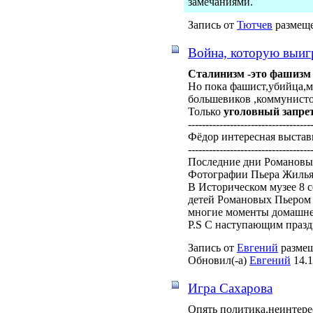
замечаниями.
Запись от
Тютчев
размеще
Война, которую выигра
Сталинизм -это фашизм 
Но пока фашист,убийца,мр
большевиков ,коммунисто
Только
уголовный запре
-----------------------------------
Фёдор интересная выстав
-----------------------------------
Последние дни Романовы
Фотографии Пьера Жилья
В Историческом музее 8 
детей Романовых Пьером 
многие моменты домашне
P.S С наступающим празд
Запись от
Евгений
размещ
Обновил(-а)
Евгений
14.1
Игра Сахарова
Опять политика,неинтерес