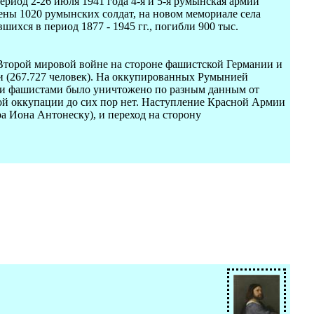
ериод 2-26 июля 1941 года 4-я и 5-я румынская армии
ены 1020 румынских солдат, на новом мемориале села
ихся в период 1877 - 1945 гг., погибли 900 тыс.
Второй мировой войне на стороне фашистской Германии и
и (267.727 человек). На оккупированных Румынией
ими фашистами было уничтожено по разным данным от
ой оккупации до сих пор нет. Наступление Красной Армии
а Иона Антонеску), и переход на сторону