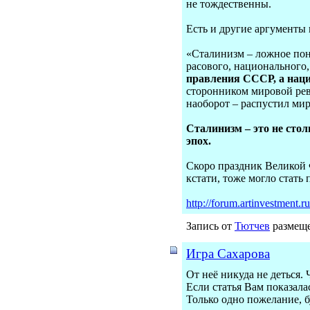
не тождественны.
Есть и другие аргументы 
«Сталинизм – ложное пон
расового, национального,
правления СССР, а нациз
сторонником мировой рев
наоборот – распустил м
Сталинизм – это не сто
эпох.
Скоро праздник Великой 
кстати, тоже могло стат
http://forum.artinvestment.
Запись от
Тютчев
размеще
Игра Сахарова
От неё никуда не деться.
Если статья Вам показала
Только одно пожелание, 