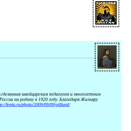
 сделанная швейцарским педагогом и многолетним
ссии на родину в 1920 году. Благодаря Жильяру
tp://lenta.ru/photo/2009/09/09/gilliard/