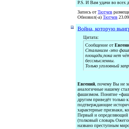
P.S. И Вам удачи во всех
Запись от
Тютчев
размеще
Обновил(-а)
Тютчев
23.09
Война, которую выигра
Цитата:
Сообщение от
Евген
Сталинизм -это фаши
площади,пока нет чё
бессмысленны.
Только уголовный зап
Евгений
, почему Вы не 
аналогичные нашему стал
фашизмом. Понятие «фаши
другим приведёт только 
подтверждающие историче
характерные признаки, ко
Первый и определяющий п
(толковый словарь Ожегов
названо преступным миров