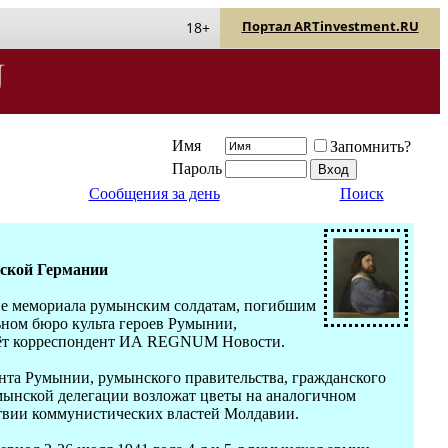
Портал ARTinvestment.RU
18+
Имя
Запомнить?
Пароль
Сообщения за день
Поиск
ской Германии
тие мемориала румынским солдатам, погибшим
ьном бюро культа героев Румынии,
даёт корреспондент ИА REGNUM Новости.
нта Румынии, румынского правительства, гражданского
умынской делегации возложат цветы на аналогичном
ствии коммунистических властей Молдавии.