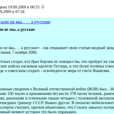
ена 19.09.2009 в 06:53
9.2009 в 07:34
ли не мы,. . . а русские
и не мы, а русские
 не мы,. . . а русские» - так открывает свою статью видный за
тания, 7 ноября 2006.
етских солдат, кто брал Берлин не поверил бы, что пройдет не т
ские войска наскоком одолели Гитлера, и что более полвека отв
де о советском солдате - освободителе мира от гнета Фашизма.
ожные сведения о Великой отечественной войне (ВОВ) был... Иос
и 350 тысяч и пропавшими без вести 378 тысяч человек, ранены
и, ранеными и пленными свыше четырех с половиной миллионов 
решедших границу СССР. Важно другое. В попытке мобилизоват
сперты считают, причем объективно, что Сталин завысил потери 
ломный момент истории это было оправдано.