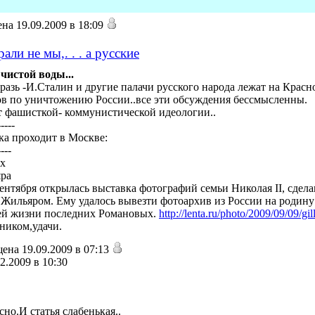
на 19.09.2009 в 18:09
ли не мы,. . . а русские
чистой воды...
азь -И.Сталин и другие палачи русского народа лежат на Красн
в по уничтожению России..все эти обсуждения бессмысленны.
т
фашисткой- коммунистической идеологии..
-----
ка проходит в Москве:
----
х
ра
сентября открылась выставка фотографий семьи Николая II, сде
Жильяром. Ему удалось вывезти фотоархив из России на родину 
й жизни последних Романовых.
http://lenta.ru/photo/2009/09/09/gill
ником,удачи.
ена 19.09.2009 в 07:13
2.2009 в 10:30
но.И статья слабенькая..