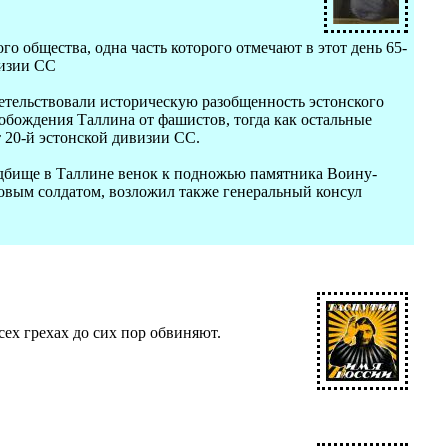
о общества, одна часть которого отмечают в этот день 65-
визии СС
етельствовали историческую разобщенность эстонского
свобождения Таллина от фашистов, тогда как остальные
 20-й эстонской дивизии СС.
дбище в Таллине венок к подножью памятника Воину-
овым солдатом, возложил также генеральный консул
ех грехах до сих пор обвиняют.