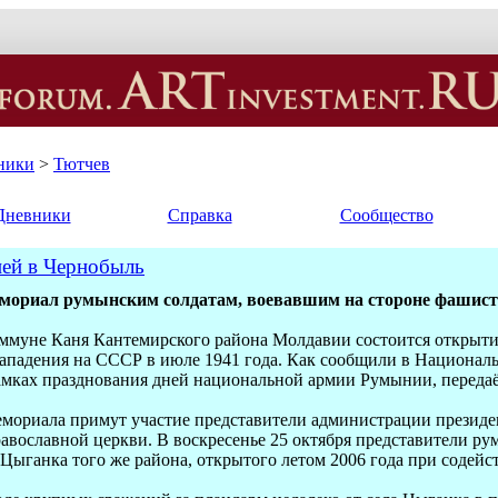
ники
>
Тютчев
Дневники
Справка
Сообщество
ией в Чернобыль
мориал румынским солдатам, воевавшим на стороне фашист
коммуне Каня Кантемирского района Молдавии состоится откры
 нападения на СССР в июле 1941 года. Как сообщили в Национал
рамках празднования дней национальной армии Румынии, пере
мориала примут участие представители администрации президе
авославной церкви. В воскресенье 25 октября представители р
 Цыганка того же района, открытого летом 2006 года при содей