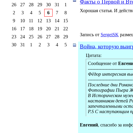
Факты о Первой и Вт
26
27
28
29
30
31
1
Хорошая статья. И дейст
2
3
4
5
6
7
8
9
10
11
12
13
14
15
16
17
18
19
20
21
22
Запись от
SergeiSK
размещ
23
24
25
26
27
28
29
30
31
1
2
3
4
5
Война, которую выигра
Цитата:
Сообщение от
Евген
------------------------------
Фёдор интересная вы
------------------------------
Последние дни Роман
Фотографии Пьера Ж
В Историческом музее
наставником детей Ро
запечталенными оста
P.S С наступающим пр
Евгений
, спасибо за ин