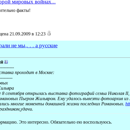
орой мировых войнах...
вительно факты!
ена 21.09.2009 в 12:23
ли не мы,. . . а русские
ий
----------
ставка проходит в Москве:
---------
овых
ильяра
 8 сентября открылась выставка фотографий семьи Николая II,
мановых Пьером Жильяром. Ему удалось вывезти фотоархив из Ро
лись многие моменты домашней жизни последних Романовых.
ht
аздником,удачи.
формацию. Это интересно. Обязательно ею воспользуюсь.