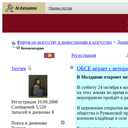
AI Аукцион
Прием лотов
Форум по искусству и инвестициям в искусство
>
Днев
Комментарии
English
| Русский
Регистрация
ОБСЕ играет с истор
Тютчев
В Молдавии откроют ме
В субботу 24 октября в 
на этих землях во время
мероприятие пройдёт в 
Регистрация
19.09.2008
Сообщений
5,529
В церемонии открытия ме
Записей в дневнике
8
общества и Румынской пр
военном кладбище в селе
Поиск в дневнике