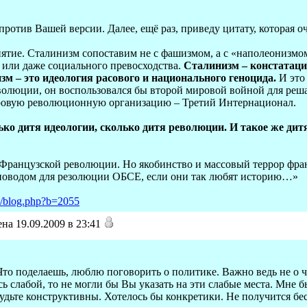
против Вашей версии. Далее, ещё раз, приведу цитату, которая о
ятие. Сталинизм сопоставим не с фашизмом, а с «наполеонизмо
 или даже социального превосходства.
Сталинизм – констатаци
м – это идеология расового и национального геноцида.
И это
олюции, он воспользовался бы второй мировой войной для реша
ировую революционную организацию – Третий Интернационал.
лько дитя идеологии, сколько дитя революции. И такое же д
Французской революции. Но якобинство и массовый террор фра
ь поводом для резолюции ОБСЕ, если они так любят историю…»
ru/blog.php?b=2055
на 19.09.2009 в 23:41
 Что поделаешь, люблю поговорить о политике. Важно ведь не о чё
сь слабой, то не могли бы Вы указать на эти слабые места. Мне 
будьте конструктивны. Хотелось бы конкретики. Не получится б