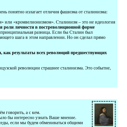
чень понятно излагает отличия фашизма от сталинизма:
м» или «кромвелионизмом». Сталинизм – это не идеология
я роли личности в постреволюционной форме
 принципиальная разница. Если бы Сталин был
ющего шага в этом направлении. Но он сделал прямо
итя, как результаты всех революций предшествующих
нцузской революции страшнее сталинизма. Это событие,
м говорить, а с кем.
было бы интересно узнать Ваше мнение.
еседы, если мы будем обмениваться общими