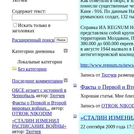
Тютчев
Как отметили в бюро, в х
понесли существенные че
Содержит текст:
Каня - 916. По данным На
румынских солдат, 132 т
Искать только в
Справка ИА REGNUM Новос
заголовках
представляла собой круп
территориях Молдавии, П
Расширенный поиск
380.000 до 600.000 евре
в августе 1944 вызвало в
Категории дневника
антигитлеровской коалици
Локальные категории
http://www.regnum.ru/news
Без категории
Запись от
Тютчев
размеще
Последние комментарии
Факты о Первой и Вт
ОБСЕ играет с историей в
Чернобыль
автор:
Тютчев
Хорошая статья. Мне бли
Факты о Первой и Второй
Запись от
OTROK NIKO
мировых войнах...
автор:
OTROK NIKODIM
«СТАЛИН ИЗМЕНИ
«СТАЛИН ИЗМЕНИЛ
РАСПИСАНИЕ ВОЙНЫ»
22 сентября 2009 года 17:
автор:
Тютчев