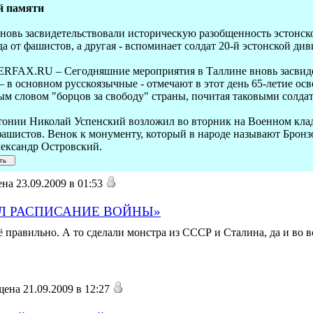
й памяти
овь засвидетельствовали историческую разобщенность эстонског
а от фашистов, а другая - вспоминает солдат 20-й эстонской ди
TERFAX.RU – Сегодняшние мероприятия в Таллине вновь засвид
 – в основном русскоязычные - отмечают в этот день 65-летие о
м словом "борцов за свободу" страны, почитая таковыми солдат
тонии Николай Успенский возложил во вторник на Военном кла
фашистов. Венок к монументу, который в народе называют Бронз
ександр Островский.
на 23.09.2009 в 01:53
Л РАСПИСАНИЕ ВОЙНЫ»
правильно. А то сделали монстра из СССР и Сталина, да и во вс
ена 21.09.2009 в 12:27