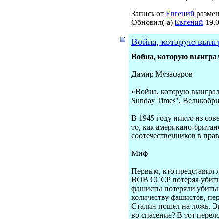
Запись от
Евгений
размещ
Обновил(-а)
Евгений
19.0
Война, которую выигра
Война, которую выиграл
Дамир Музафаров
«Война, которую выиграли
Sunday Times", Великобри
В 1945 году никто из сов
то, как американо-британ
соотечественников в прав
Миф
Первым, кто представил л
ВОВ СССР потерял убитым
фашисты потеряли убитым
количеству фашистов, пе
Сталин пошел на ложь. Эк
во спасение? В тот пере