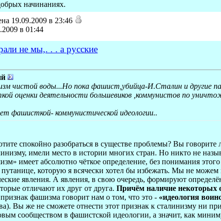
 добрых начинаниях.
на 19.09.2009 в 23:46
.2009 в 01:44
ли не мы,. . . а русские
ий
зм чистой воды...Но пока фашист,убийца-И.Сталин и другие па
ткой оценки деятельности большевиков ,коммунистов по уничто
рет фашисткой- коммунистической идеологии..
хотите спокойно разобраться в существе проблемы? Вы говорите 
инизму, имели место в истории многих стран. Но никто не назы
зм» имеет абсолютно чёткое определение, без понимания этого
к путанице, которую я всячески хотел бы избежать. Мы не може
ские явления. А явления, в свою очередь, формируют определё
торые отличают их друг от друга.
Причём наличие некоторых о
ризнак фашизма говорит нам о том, что это -
«идеология воин
а). Вы же не сможете отнести этот признак к сталинизму ни при
ым сообществом в фашистской идеологии, а значит, как минимум