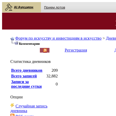
AI Аукцион
Прием лотов
Форум по искусству и инвестициям в искусство
>
Днев
Комментарии
English
| Русский
Регистрация
Статистика дневников
Всего дневников
209
Всего записей
32,882
Записи за
0
последние сутки
Опции
Случайная запись
дневника