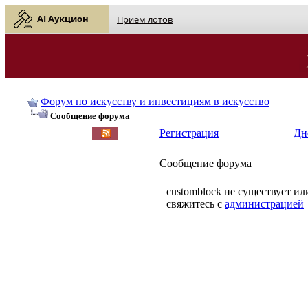
AI Аукцион
Прием лотов
Форум по искусству и инвестициям в искусство
Сообщение форума
Регистрация
Дн
Сообщение форума
customblock не существует ил
свяжитесь с
администрацией