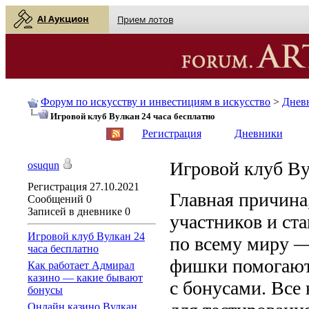
AI Аукцион
Прием лотов
Форум по искусству и инвестициям в искусство
>
Днев
Игровой клуб Вулкан 24 часа бесплатно
English
| Русский
Регистрация
Дневники
Игровой клуб Ву
osuqun
Регистрация
27.10.2021
Главная причина
Сообщений
0
Записей в дневнике
0
участников и ст
Игровой клуб Вулкан 24
по всему миру —
часа бесплатно
фишки помогают 
Как работает Адмирал
казино — какие бывают
с бонусами. Все
бонусы
Онлайн казино Вулкан