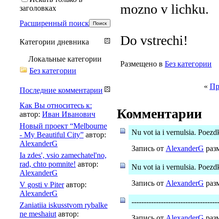
mozno v lichku.
заголовках
Расширенный поиск
Do vstrechi!
Категории дневника
Локальные категории
Размещено в
Без категории
Без категории
«
Пр
Последние комментарии
Как Вы относитесь к:
Комментарии
автор:
Иван Иванович
Новый проект “Melbourne
Nu vot ia i vernulsia. Poezd
- My Beautiful City”
автор:
AlexanderG
Запись от
AlexanderG
разм
Ia zdes', vsio zamechatel'no,
rad, chto pomnite!
автор:
Nu vot ia i vernulsia. Poezd
AlexanderG
Запись от
AlexanderG
разм
V gosti v Piter
автор:
AlexanderG
-----------------------------------
Zaniatiia iskusstvom rybalke
ne meshaiut
автор:
Запись от
AlexanderG
разм