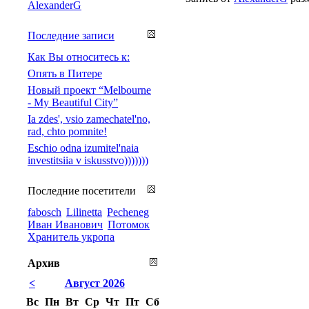
AlexanderG
Последние записи
Как Вы относитесь к:
Опять в Питере
Новый проект “Melbourne
- My Beautiful City”
Ia zdes', vsio zamechatel'no,
rad, chto pomnite!
Eschio odna izumitel'naia
investitsiia v iskusstvo)))))))
Последние посетители
fabosch
Lilinetta
Pecheneg
Иван Иванович
Потомок
Хранитель укропа
Архив
<
Август 2026
Вс
Пн
Вт
Ср
Чт
Пт
Сб