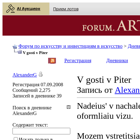
AI Аукцион
Прием лотов
Форум по искусству и инвестициям в искусство
>
Днев
V gosti v Piter
English
| Русский
Регистрация
Дневники
AlexanderG
V gosti v Piter
Регистрация
07.09.2008
Запись от
Alexan
Сообщений
2,275
Записей в дневнике
39
Nadeius' v nachale
Поиск в дневнике
AlexanderG
oformliaiu vizu.
Содержит текст:
Mozem vstretitsia,
Искать только в