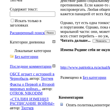
Тютчев
действие равно социальному
противников. Если какие-то л
Содержит текст:
ниспровергать. Любая общепр
кажется панацеей от всех бе
Искать только в
Однако, тут есть одна тонко
заголовках
и поруганиям. Однако, пока 
моральной части: они, может
Расширенный поиск
всех стоит перебить – но уж,
Читать дальше...
Категории дневника
Измена Родине себя не окуп
Локальные категории
Без категории
Последние комментарии
http://www.patriotica.ru/actual
ОБСЕ играет с историей в
Размещено в
Без категории
Чернобыль
автор:
Тютчев
Факты о Первой и Второй
мировых войнах...
автор:
OTROK NIKODIM
Комментарии
«СТАЛИН ИЗМЕНИЛ
РАСПИСАНИЕ ВОЙНЫ»
Опять политика,неинтерес
автор:
Тютчев