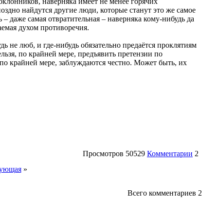
оклонников, наверняка имеет не менее горячих
 поздно найдутся другие люди, которые станут это же самое
 – даже самая отвратительная – наверняка кому-нибудь да
даемая духом противоречия.
ь не люб, и где-нибудь обязательно предаётся проклятиям
льзя, по крайней мере, предъявить претензии по
 по крайней мере, заблуждаются честно. Может быть, их
Просмотров
50529
Комментарии
2
ующая
»
Всего комментариев
2