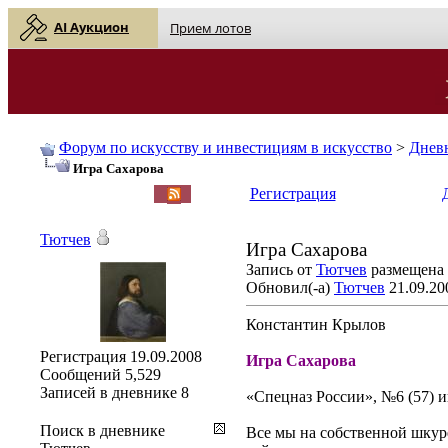
AI Аукцион
Прием лотов
Форум по искусству и инвестициям в искусство
>
Днев
Игра Сахарова
English
| Русский
Регистрация
Тютчев
Игра Сахарова
Запись от
Тютчев
размещена 1
Обновил(-а)
Тютчев
21.09.20
Константин Крылов
Регистрация
19.09.2008
Игра Сахарова
Сообщений
5,529
Записей в дневнике
8
«Спецназ России», №6 (57) и
Поиск в дневнике
Все мы на собственной шкур