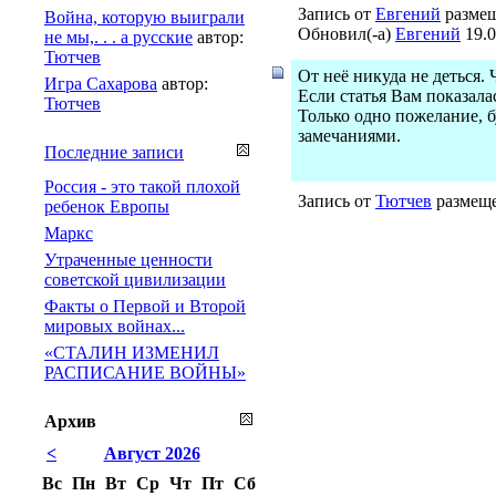
Запись от
Евгений
размещ
Война, которую выиграли
Обновил(-а)
Евгений
19.0
не мы,. . . а русские
автор:
Тютчев
От неё никуда не деться.
Игра Сахарова
автор:
Если статья Вам показала
Тютчев
Только одно пожелание, 
замечаниями.
Последние записи
Россия - это такой плохой
Запись от
Тютчев
размеще
ребенок Европы
Маркс
Утраченные ценности
советской цивилизации
Факты о Первой и Второй
мировых войнах...
«СТАЛИН ИЗМЕНИЛ
РАСПИСАНИЕ ВОЙНЫ»
Архив
<
Август 2026
Вс
Пн
Вт
Ср
Чт
Пт
Сб