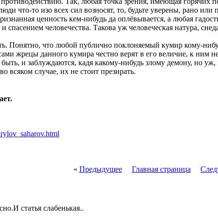
 противодействию. Так, любая точка зрения, имеющая горячих п
юди что-то изо всех сил возносят, то, будьте уверены, рано или
изнанная ценность кем-нибудь да оплёвывается, а любая гадость
д и спасением человечества. Такова уж человеческая натура, сне
сть. Понятно, что любой публично поклоняемый кумир кому-нибуд
сами жрецы данного кумира честно верят в его величие, к ним не
 быть, и заблуждаются, кадя какому-нибудь злому демону, но уж,
 во всяком случае, их не стоит презирать.
ает.
/krylov_saharov.html
«
Предыдущее
Главная страница
След
но.И статья слабенькая..