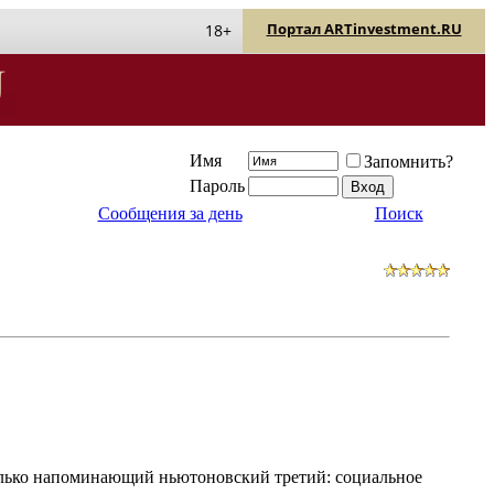
Портал ARTinvestment.RU
18+
Имя
Запомнить?
Пароль
Сообщения за день
Поиск
олько напоминающий ньютоновский третий: социальное