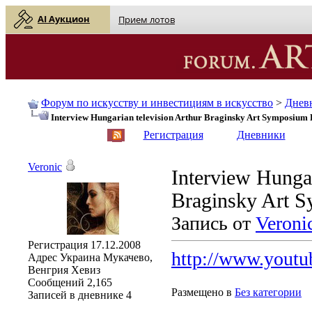
AI Аукцион
Прием лотов
Форум по искусству и инвестициям в искусство
>
Днев
Interview Hungarian television Arthur Braginsky Art Symposium
English
| Русский
Регистрация
Дневники
Veronic
Interview Hungar
Braginsky Art 
Запись от
Veroni
Регистрация
17.12.2008
http://www.yout
Адрес
Украина Мукачево,
Венгрия Хевиз
Сообщений
2,165
Размещено в
Без категории
Записей в дневнике
4