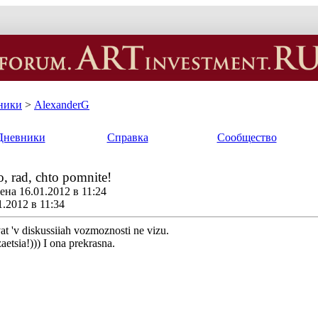
ники
>
AlexanderG
Дневники
Справка
Сообщество
o, rad, chto pomnite!
на 16.01.2012 в 11:24
.2012 в 11:34
vat 'v diskussiiah vozmoznosti ne vizu.
etsia!))) I ona prekrasna.