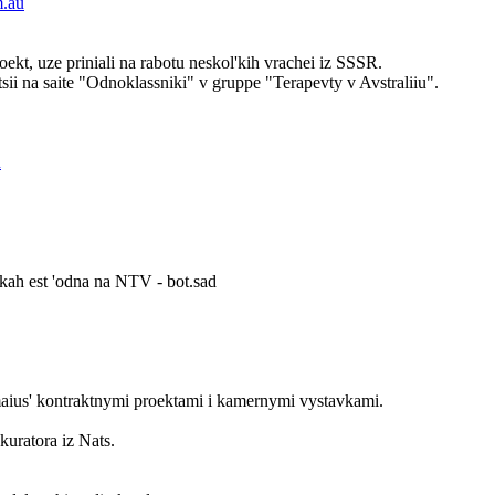
m.au
oekt, uze priniali na rabotu neskol'kih vrachei iz SSSR.
sii na saite "Odnoklassniki" v gruppe "Terapevty v Avstraliiu".
u
lkah est 'odna na NTV - bot.sad
imaius' kontraktnymi proektami i kamernymi vystavkami.
e kuratora iz Nats.