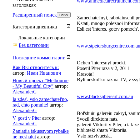
www.anmedicalrecruitment.co
заголовках
Расширенный поиск
Zamechatel'nyi, rabotaiuschii pr
Kstati, mnogo poleznoi informat
Категории дневника
Esli est 'interes, gotov pomoch'.
Локальные категории
Без категории
www.stpetersburgcentre.com.a
Последние комментарии
Ochen 'interesnyi proekt.
Как Вы относитесь к:
Posetil Piter raza v 2, 2011.
автор:
Иван Иванович
Krasota!
Byli neskol'ko raz na TV, v ssy
Новый проект “Melbourne
- My Beautiful City”
автор:
AlexanderG
www.blacksphereart.com.au
Ia zdes', vsio zamechatel'no,
rad, chto pomnite!
автор:
AlexanderG
Bol'shuiu galereiu zakryl, zan
V gosti v Piter
автор:
Svozil direktora nats.
AlexanderG
galereii Viktorii v Piter, a tak z
biblioteki shtata Viktoriia.
Zaniatiia iskusstvom rybalke
Vsio razvivaetsia.
ne meshaiut
автор: