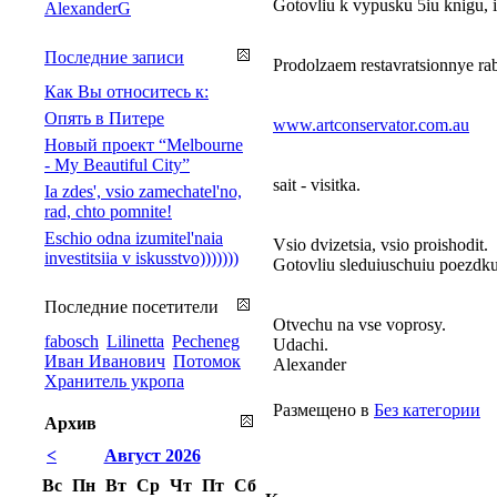
Gotovliu k vypusku 5iu knigu, i
AlexanderG
Последние записи
Prodolzaem restavratsionnye ra
Как Вы относитесь к:
Опять в Питере
www.artconservator.com.au
Новый проект “Melbourne
- My Beautiful City”
sait - visitka.
Ia zdes', vsio zamechatel'no,
rad, chto pomnite!
Eschio odna izumitel'naia
Vsio dvizetsia, vsio proishodit.
investitsiia v iskusstvo)))))))
Gotovliu sleduiuschuiu poezdku v
Последние посетители
Otvechu na vse voprosy.
fabosch
Lilinetta
Pecheneg
Udachi.
Иван Иванович
Потомок
Alexander
Хранитель укропа
Размещено в
Без категории
Архив
<
Август 2026
Вс
Пн
Вт
Ср
Чт
Пт
Сб