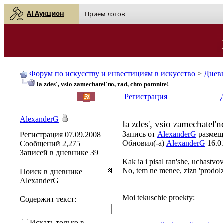
AI Аукцион
Прием лотов
Форум по искусству и инвестициям в искусство
>
Днев
Ia zdes', vsio zamechatel'no, rad, chto pomnite!
English
| Русский
Регистрация
AlexanderG
Ia zdes', vsio zamechatel'n
Запись от
AlexanderG
размеще
Регистрация
07.09.2008
Обновил(-а)
AlexanderG
16.01
Сообщений
2,275
Записей в дневнике
39
Kak ia i pisal ran'she, uchastvo
No, tem ne menee, zizn 'prodolza
Поиск в дневнике
AlexanderG
Moi tekuschie proekty:
Содержит текст:
Искать только в