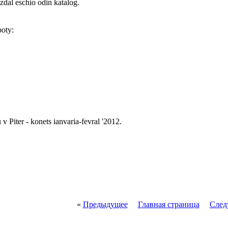
zdal eschio odin katalog.
boty:
 Piter - konets ianvaria-fevral '2012.
«
Предыдущее
Главная страница
След